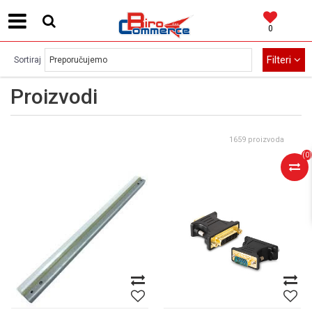
0
MOGUĆNOST BESPLATNE ISPORUKE!
Filteri
Sortiraj
Proizvodi
1659 proizvoda
(
0
)