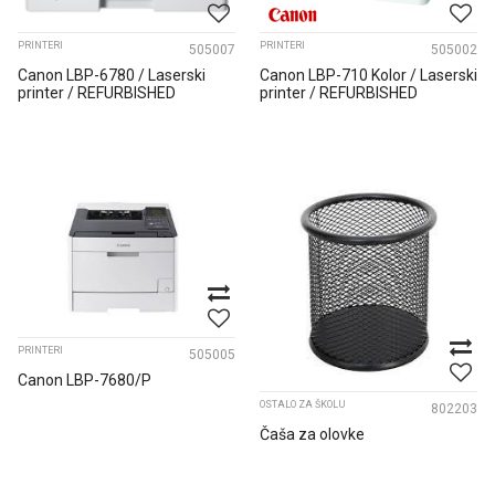
PRINTERI
PRINTERI
505007
505002
Canon LBP-6780 / Laserski
Canon LBP-710 Kolor / Laserski
printer / REFURBISHED
printer / REFURBISHED
PRINTERI
505005
Canon LBP-7680/P
OSTALO ZA ŠKOLU
802203
Čaša za olovke