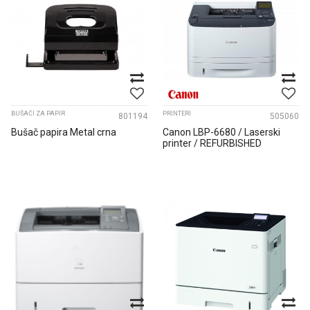
BUŠAČI ZA PAPIR
PRINTERI
801194
505060
Bušač papira Metal crna
Canon LBP-6680 / Laserski
printer / REFURBISHED