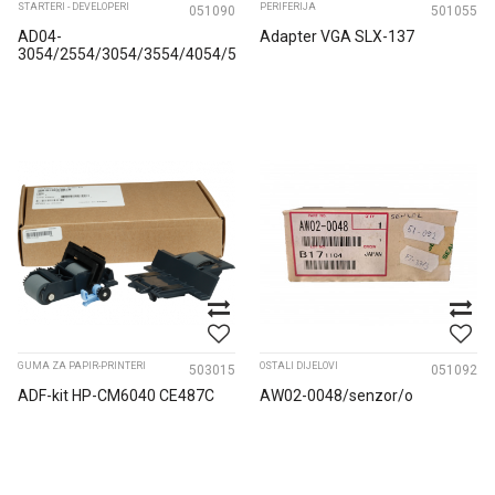
STARTERI - DEVELOPERI
PERIFERIJA
051090
501055
AD04-
Adapter VGA SLX-137
3054/2554/3054/3554/4054/5054/650*spirala/o
GUMA ZA PAPIR-PRINTERI
OSTALI DIJELOVI
503015
051092
ADF-kit HP-CM6040 CE487C
AW02-0048/senzor/o