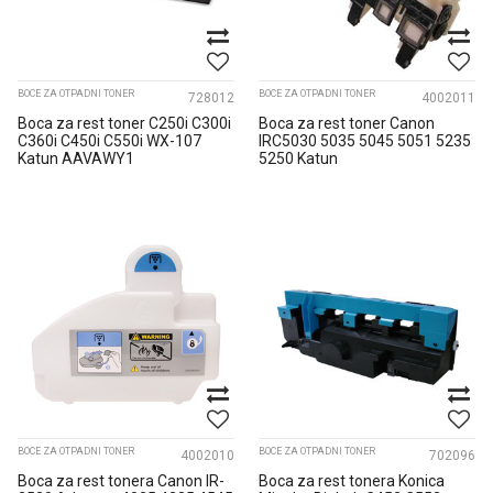
BOCE ZA OTPADNI TONER
BOCE ZA OTPADNI TONER
728012
4002011
Boca za rest toner C250i C300i
Boca za rest toner Canon
C360i C450i C550i WX-107
IRC5030 5035 5045 5051 5235
Katun AAVAWY1
5250 Katun
BOCE ZA OTPADNI TONER
BOCE ZA OTPADNI TONER
4002010
702096
Boca za rest tonera Canon IR-
Boca za rest tonera Konica