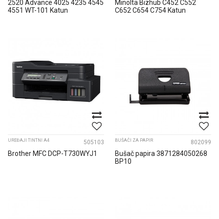
2520 Advance 4025 4235 4545
Minolta Bizhub C452 C552
4551 WT-101 Katun
C652 C654 C754 Katun
A0XPWY1...
UREĐAJI TINTNI A4
BUŠAČI ZA PAPIR
505103
802099
Brother MFC DCP-T730WYJ1
Bušač papira 3871284050268
BP10