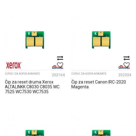
ČIPOVI ZA KOPIR APARATE
ČIPOVI ZA KOPIR APARATE
202164
202334
Čip za reset druma Xerox
Čip za reset Canon IRC-2020
ALTALINKK C8030 C8035 WC
Magenta
7525 WC7530 WC7535
013R006...