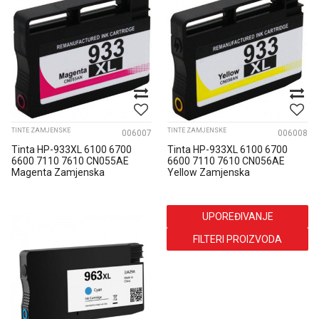
TINTE ZAMJENSKE
TINTE ZAMJENSKE
006007
006008
Tinta HP-933XL 6100 6700
Tinta HP-933XL 6100 6700
6600 7110 7610 CN055AE
6600 7110 7610 CN056AE
Magenta Zamjenska
Yellow Zamjenska
UPOREĐIVANJE
FILTERI PROIZVODA