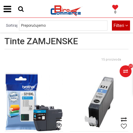
0
MOGUĆNOST BESPLATNE ISPORUKE!
Filteri
Sortiraj
Tinte ZAMJENSKE
15 proizvoda
(
0
)