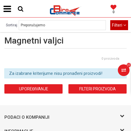
0
MOGUĆNOST BESPLATNE ISPORUKE!
Filteri
Sortiraj
Magnetni valjci
0 proizvoda
(
0
)
Za izabrane kriterijume nisu pronađeni proizvodi!
UPOREĐIVANJE
FILTERI PROIZVODA
PODACI O KOMPANIJI
BIRO COMMERCE D.O.O