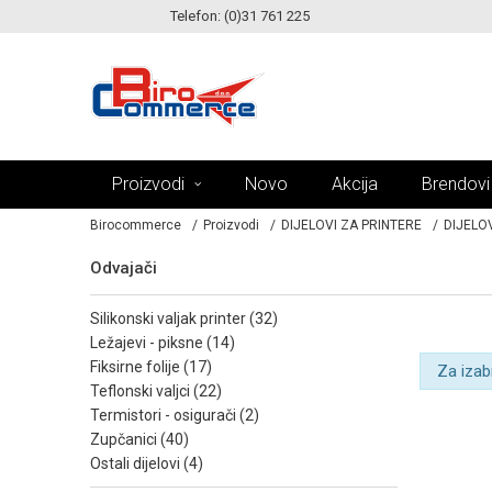
Telefon: (0)31 761 225
KE!
MOGUĆNOST ISPORUKE ZA 24H!
Proizvodi
Novo
Akcija
Brendovi
Birocommerce
Proizvodi
DIJELOVI ZA PRINTERE
DIJELOV
Odvajači
silikonski valjak printer (32)
ležajevi - piksne (14)
fiksirne folije (17)
Za izab
teflonski valjci (22)
termistori - osigurači (2)
zupčanici (40)
ostali dijelovi (4)