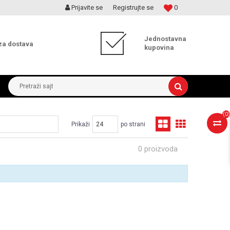
Prijavite se
Registrujte se
0
MOGUĆNOST ISPORUKE ZA 24H!
Jednostavna
za dostava
kupovina
Pretraži sajt
(
0
)
Prikaži
po strani
0 proizvoda