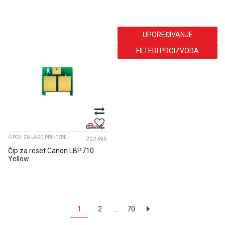
UPOREĐIVANJE
FILTERI PROIZVODA
ČIPOVI ZA LASE. PRINTERE
202495
Čip za reset Canon LBP710
Yellow
1
2
...
70