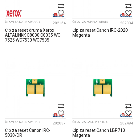
ČIPOVI ZA KOPIR APARATE
ČIPOVI ZA KOPIR APARATE
202164
202334
Čip za reset druma Xerox
Čip za reset Canon IRC-2020
ALTALINKK C8030 C8035 WC
Magenta
7525 WC7530 WC7535
013R006...
ČIPOVI ZA KOPIR APARATE
ČIPOVI ZA LASE. PRINTERE
202037
202494
Čip za reset Canon IRC-
Čip za reset Canon LBP710
5030/DR
Magenta