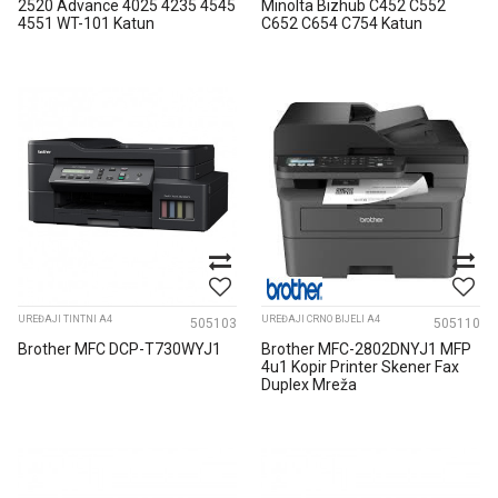
2520 Advance 4025 4235 4545
Minolta Bizhub C452 C552
4551 WT-101 Katun
C652 C654 C754 Katun
A0XPWY1...
UREĐAJI TINTNI A4
UREĐAJI CRNO BIJELI A4
505103
505110
Brother MFC DCP-T730WYJ1
Brother MFC-2802DNYJ1 MFP
4u1 Kopir Printer Skener Fax
Duplex Mreža