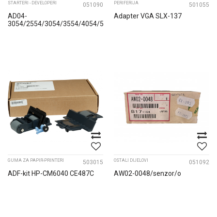
STARTERI - DEVELOPERI
PERIFERIJA
051090
501055
AD04-
Adapter VGA SLX-137
3054/2554/3054/3554/4054/5054/650*spirala/o
GUMA ZA PAPIR-PRINTERI
OSTALI DIJELOVI
503015
051092
ADF-kit HP-CM6040 CE487C
AW02-0048/senzor/o