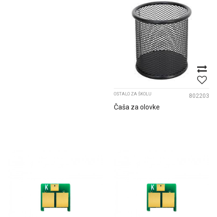
OSTALO ZA ŠKOLU
802203
Čaša za olovke