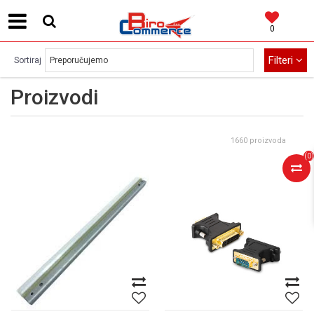
0
MOGUĆNOST BESPLATNE ISPORUKE!
Filteri
Sortiraj
Proizvodi
1660 proizvoda
(
0
)