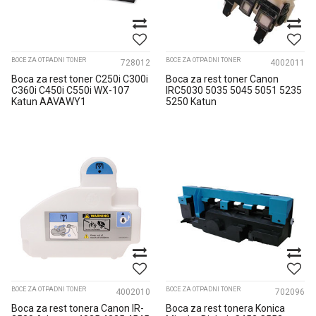
BOCE ZA OTPADNI TONER
BOCE ZA OTPADNI TONER
728012
4002011
Boca za rest toner C250i C300i
Boca za rest toner Canon
C360i C450i C550i WX-107
IRC5030 5035 5045 5051 5235
Katun AAVAWY1
5250 Katun
BOCE ZA OTPADNI TONER
BOCE ZA OTPADNI TONER
4002010
702096
Boca za rest tonera Canon IR-
Boca za rest tonera Konica