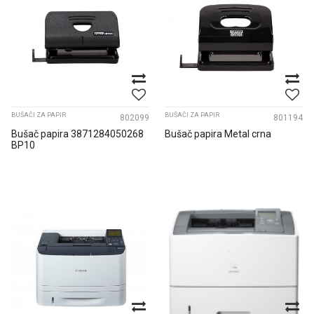
BUŠAČI ZA PAPIR
BUŠAČI ZA PAPIR
802099
801194
Bušač papira 3871284050268
Bušač papira Metal crna
BP10