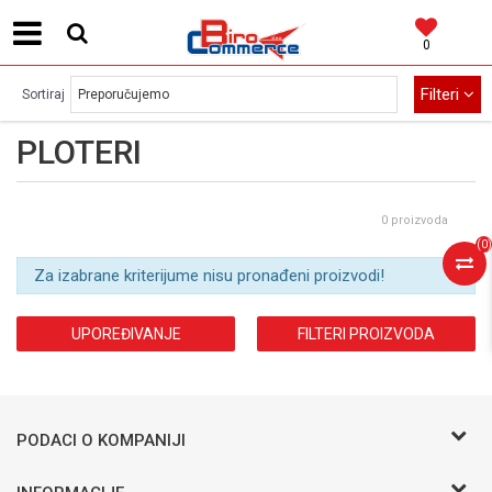
0
MOGUĆNOST BESPLATNE ISPORUKE!
Filteri
Sortiraj
PLOTERI
0 proizvoda
(
0
)
Za izabrane kriterijume nisu pronađeni proizvodi!
UPOREĐIVANJE
FILTERI PROIZVODA
PODACI O KOMPANIJI
BIRO COMMERCE D.O.O