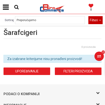
0
MOGUĆNOST BESPLATNE ISPORUKE!
Filteri
Sortiraj
Šarafcigeri
0 proizvoda
(
0
)
Za izabrane kriterijume nisu pronađeni proizvodi!
UPOREĐIVANJE
FILTERI PROIZVODA
PODACI O KOMPANIJI
BIRO COMMERCE D.O.O