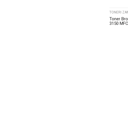
TONERI ZA
Toner Br
3150 MFC
Zamjensk