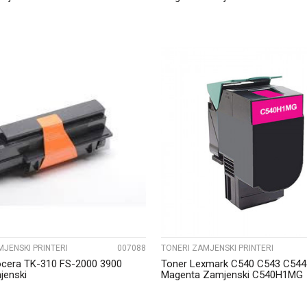
UPOREDI
UPOREDI
MJENSKI PRINTERI
007088
TONERI ZAMJENSKI PRINTERI
ocera TK-310 FS-2000 3900
Toner Lexmark C540 C543 C544
jenski
Magenta Zamjenski C540H1MG