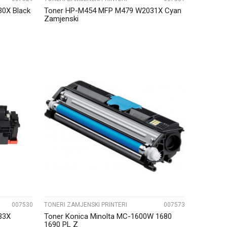
0X Black
Toner HP-M454 MFP M479 W2031X Cyan
Zamjenski
UPOREDI
007530
TONERI ZAMJENSKI PRINTERI
007573
33X
Toner Konica Minolta MC-1600W 1680
1690 PL Z