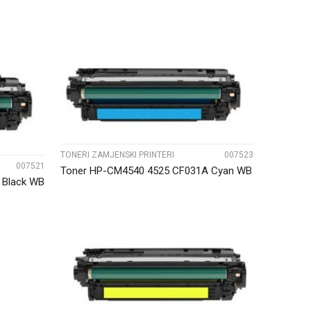
UPOREDI
TONERI ZAMJENSKI PRINTERI
007523
007521
Toner HP-CM4540 4525 CF031A Cyan WB
 Black WB
UPOREDI