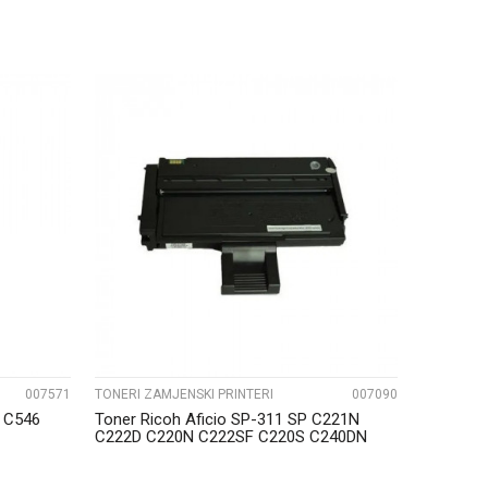
UPOREDI
007571
TONERI ZAMJENSKI PRINTERI
007090
 C546
Toner Ricoh Aficio SP-311 SP C221N
C222D C220N C222SF C220S C240DN
Zamjenski