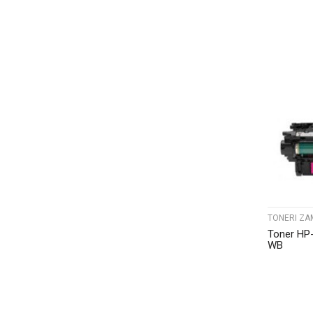
TONERI ZA
Toner HP
WB