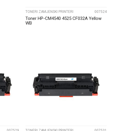
TONERI ZAMJENSKI PRINTERI
007524
Toner HP-CM4540 4525 CF032A Yellow
WB
UPOREDI
007529
TONERI ZAMJENSKI PRINTERI
007531