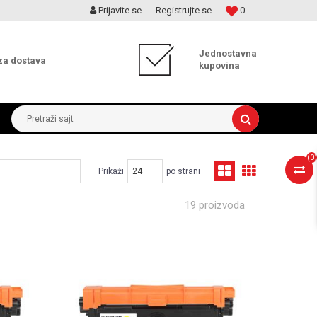
Prijavite se
Registrujte se
0
MOGUĆNOST ISPORUKE ZA 24H!
Jednostavna
za dostava
kupovina
Pretraži sajt
(
0
)
Prikaži
po strani
19 proizvoda
UPOREDI