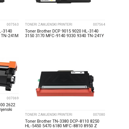
007563
TONERI ZAMJENSKI PRINTERI
007564
L-3140
Toner Brother DCP 9015 9020 HL-3140
0 TN-241M
3150 3170 MFC-9140 9330 9340 TN-241Y
Yellow
UPOREDI
007069
600 2622
jenski
TONERI ZAMJENSKI PRINTERI
007080
Toner Brother TN-3380 DCP-8110 8250
HL-5450 5470 6180 MFC-8810 8950 Z