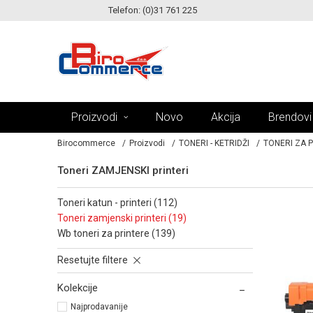
Telefon: (0)31 761 225
KE!
MOGUĆNOST ISPORUKE ZA 24H!
Proizvodi
Novo
Akcija
Brendovi
Birocommerce
Proizvodi
TONERI - KETRIDŽI
TONERI ZA 
Toneri ZAMJENSKI printeri
toneri katun - printeri (112)
toneri zamjenski printeri (19)
wb toneri za printere (139)
Resetujte filtere
Kolekcije
Najprodavanije