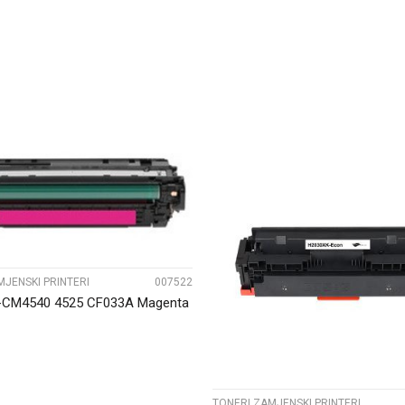
UPOREDI
UPOREDI
MJENSKI PRINTERI
007522
-CM4540 4525 CF033A Magenta
TONERI ZAMJENSKI PRINTERI