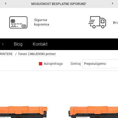
MOGUĆNOST BESPLATNE ISPORUKE!
Sigurna
Br
kupovina
Blog
Kontakt
PRINTERE
Toneri ZAMJENSKI printeri
Autopretraga
Sortiraj
UPOREDI
UPOREDI