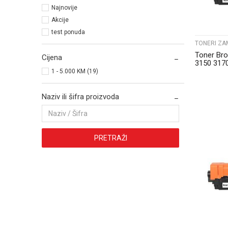
Najnovije
Akcije
test ponuda
TONERI ZA
Toner Br
Cijena
3150 317
Cyan
1 - 5.000 KM (19)
Naziv ili šifra proizvoda
PRETRAŽI