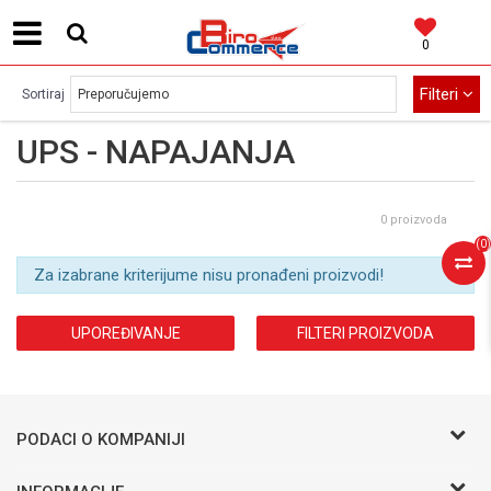
0
MOGUĆNOST BESPLATNE ISPORUKE!
Filteri
Sortiraj
UPS - NAPAJANJA
0 proizvoda
(
0
)
Za izabrane kriterijume nisu pronađeni proizvodi!
UPOREĐIVANJE
FILTERI PROIZVODA
PODACI O KOMPANIJI
BIRO COMMERCE D.O.O