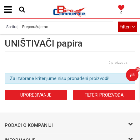
0
MOGUĆNOST BESPLATNE ISPORUKE!
Filteri
Sortiraj
UNIŠTIVAČI papira
0 proizvoda
(
0
)
Za izabrane kriterijume nisu pronađeni proizvodi!
UPOREĐIVANJE
FILTERI PROIZVODA
PODACI O KOMPANIJI
BIRO COMMERCE D.O.O