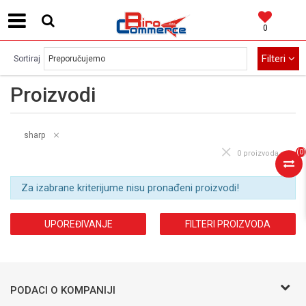
0
MOGUĆNOST BESPLATNE ISPORUKE!
Filteri
Sortiraj
Proizvodi
sharp
(
0
)
0 proizvoda
Za izabrane kriterijume nisu pronađeni proizvodi!
UPOREĐIVANJE
FILTERI PROIZVODA
PODACI O KOMPANIJI