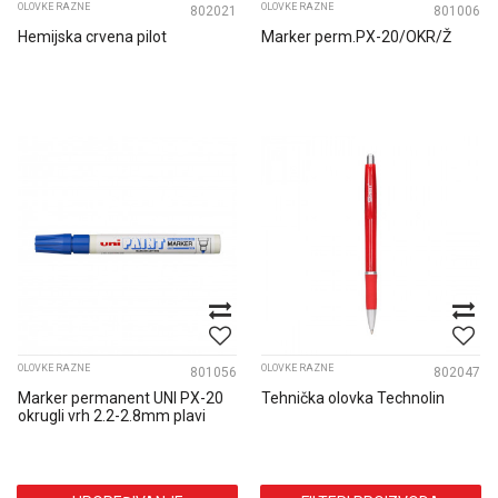
OLOVKE RAZNE
OLOVKE RAZNE
802021
801006
Hemijska crvena pilot
Marker perm.PX-20/OKR/Ž
OLOVKE RAZNE
OLOVKE RAZNE
801056
802047
Marker permanent UNI PX-20
Tehnička olovka Technolin
okrugli vrh 2.2-2.8mm plavi