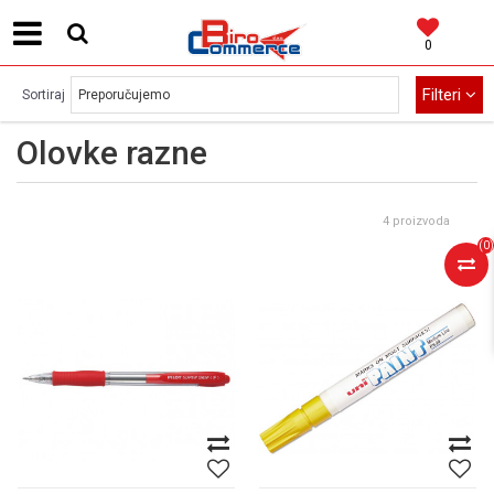
0
MOGUĆNOST BESPLATNE ISPORUKE!
Filteri
Sortiraj
Olovke razne
4 proizvoda
(
0
)