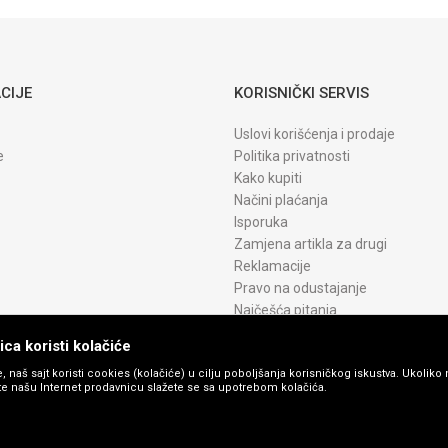
CIJE
KORISNIČKI SERVIS
Uslovi korišćenja i prodaje
e
Politika privatnosti
Kako kupiti
Načini plaćanja
Isporuka
Zamjena artikla za drugi
Reklamacije
Pravo na odustajanje
Najčešća pitanja
ca koristi kolačiće
, naš sajt koristi cookies (kolačiće) u cilju poboljšanja korisničkog iskustva. Ukoliko 
ite našu Internet prodavnicu slažete se sa upotrebom kolačića.