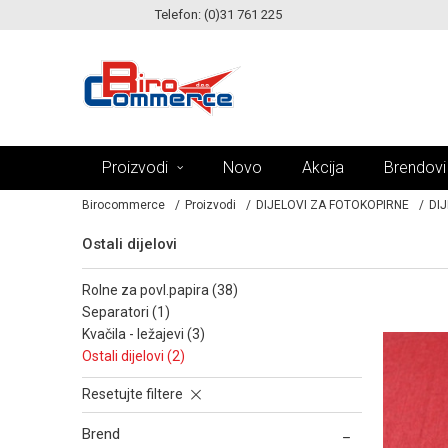
Telefon: (0)31 761 225
KE!
MOGUĆNOST ISPORUKE ZA 24H!
Proizvodi
Novo
Akcija
Brendovi
Birocommerce
Proizvodi
DIJELOVI ZA FOTOKOPIRNE
DIJ
Ostali dijelovi
rolne za povl.papira (38)
separatori (1)
kvačila - ležajevi (3)
ostali dijelovi (2)
Resetujte filtere
Brend