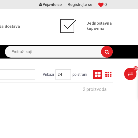
Prijavite se
Registrujte se
0
MOGUĆNOST ISPORUKE ZA 24H!
Jednostavna
za dostava
kupovina
Pretraži sajt
(
0
)
Prikaži
po strani
2 proizvoda