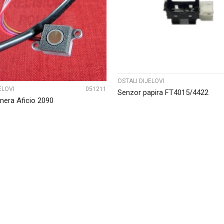
UPOREDI
UPOREDI
OSTALI DIJELOVI
ELOVI
051211
Senzor papira FT4015/4422
nera Aficio 2090