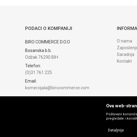
PODACI O KOMPANIJI
INFORMA
O nama
BIRO COMMERCE D.O.O
Zaposlenj
Bosanska b.b.
Saradnja
Odžak 76290 BIH
Kontakt
Telefon:
(0)31 761 225
Email:
komercijala@birocommerce.com
Račun
UNICREDIT BANKA 3383302200076404
Ova web-strani
PIB:
Poštovani korisniče
pregledate i korist
254040500002
Matični broj:
Detaljnije
4254040500002