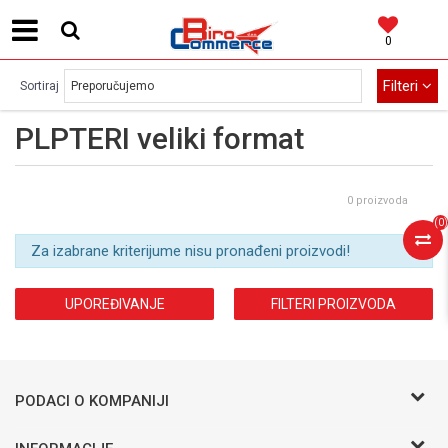
0
MOGUĆNOST BESPLATNE ISPORUKE!
Filteri
Sortiraj
PLPTERI veliki format
0 proizvoda
(
0
)
Za izabrane kriterijume nisu pronađeni proizvodi!
UPOREĐIVANJE
FILTERI PROIZVODA
PODACI O KOMPANIJI
BIRO COMMERCE D.O.O