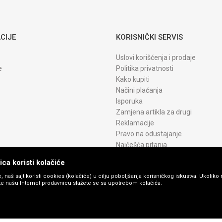
CIJE
KORISNIČKI SERVIS
Uslovi korišćenja i prodaje
e
Politika privatnosti
Kako kupiti
Načini plaćanja
Isporuka
Zamjena artikla za drugi
Reklamacije
Pravo na odustajanje
Najčešća pitanja
ca koristi kolačiće
, naš sajt koristi cookies (kolačiće) u cilju poboljšanja korisničkog iskustva. Ukoliko 
ite našu Internet prodavnicu slažete se sa upotrebom kolačića.