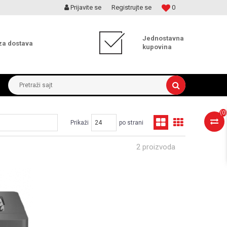
Prijavite se
Registrujte se
0
MOGUĆNOST ISPORUKE ZA 24H!
Jednostavna
za dostava
kupovina
Pretraži sajt
(
0
)
Prikaži
po strani
2 proizvoda