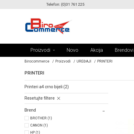
Telefon: (0)31 761 225
KE!
MOGUĆNOST ISPORUKE ZA 24H!
Proizvodi
Novo
Akcija
Brendovi
Birocommerce
Proizvodi
UREĐAJI
PRINTERI
PRINTERI
printeri a4 crno bijeli (2)
Resetujte filtere
Brend
BROTHER (1)
CANON (1)
HP (1)