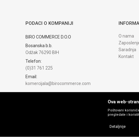
PODACI O KOMPANIJI
INFORMA
O nama
BIRO COMMERCE D.O.O
Zaposlenj
Bosanska b.b.
Saradnja
Odžak 76290 BIH
Kontakt
Telefon:
(0)31 761 225
Email:
komercijala@birocommerce.com
Račun
UNICREDIT BANKA 3383302200076404
Ova web-strani
PIB:
Poštovani korisniče
pregledate i korist
254040500002
Matični broj:
Detaljnije
4254040500002