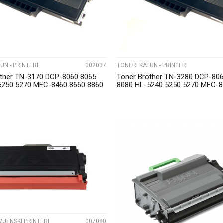
UN - PRINTERI
002037
TONERI KATUN - PRINTERI
other TN-3170 DCP-8060 8065
Toner Brother TN-3280 DCP-80
5250 5270 MFC-8460 8660 8860
8080 HL-5240 5250 5270 MFC-8
Katun
UPOREDI
UPOREDI
MJENSKI PRINTERI
007080