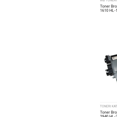
WB TONERI
Toner Br
1610 HL-
WB
TONERI KAT
Toner Br
2940 HL-