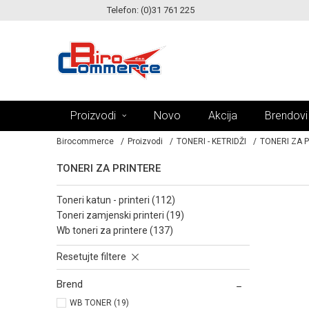
Telefon: (0)31 761 225
KE!
MOGUĆNOST ISPORUKE ZA 24H!
Proizvodi
Novo
Akcija
Brendovi
Birocommerce
Proizvodi
TONERI - KETRIDŽI
TONERI ZA 
TONERI ZA PRINTERE
toneri katun - printeri (112)
toneri zamjenski printeri (19)
wb toneri za printere (137)
Resetujte filtere
Brend
WB TONER (19)