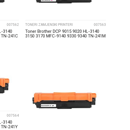
007562
TONERI ZAMJENSKI PRINTERI
007563
L-3140
Toner Brother DCP 9015 9020 HL-3140
0 TN-241C
3150 3170 MFC-9140 9330 9340 TN-241M
Magenta...
UPOREDI
007564
L-3140
0 TN-241Y