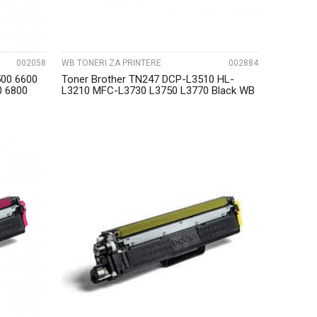
002058
WB TONERI ZA PRINTERE
002884
500 6600
Toner Brother TN247 DCP-L3510 HL-
0 6800
L3210 MFC-L3730 L3750 L3770 Black WB
UPOREDI