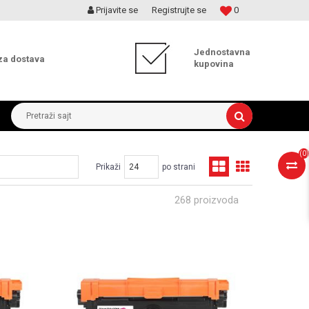
Prijavite se
Registrujte se
0
MOGUĆNOST ISPORUKE ZA 24H!
Jednostavna
za dostava
kupovina
Pretraži sajt
(
0
)
Prikaži
po strani
268 proizvoda
UPOREDI