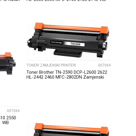
UPOREDI
TONERI ZAMJENSKI PRINTERI
007069
Toner Brother TN-2590 DCP-L2600 2622
HL-2442 2460 MFC-2802DN Zamjenski
007066
510 2550
1 WB