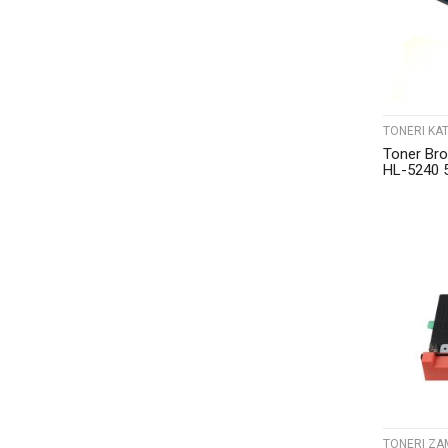
TONERI KAT
Toner Br
HL-5240 
Katun
TONERI ZA