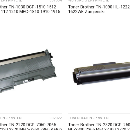
 ZA PRINTERE
007004
WB TONERI ZA PRINTERE
other TN-1030 DCP-1510 1512
Toner Brother TN-1090 HL-122
1112 1210 MFC-1810 1910 1915
1622WE Zamjenski
UPOREDI
UPOREDI
UN - PRINTERI
002022
TONERI KATUN - PRINTERI
other TN-2220 DCP-7060 7065
Toner Brother TN-2320 DCP-25
2230 2270 MFC-7360 7860 Katun
HL-2300 2366 MFC-2700 2720 2