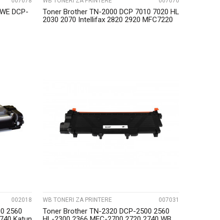
007078
WB TONERI ZA PRINTERE
007070
2WE DCP-
Toner Brother TN-2000 DCP 7010 7020 HL
2030 2070 Intellifax 2820 2920 MFC7220
WB...
UPOREDI
002018
WB TONERI ZA PRINTERE
007031
00 2560
Toner Brother TN-2320 DCP-2500 2560
740 Katun
HL-2300 2366 MFC-2700 2720 2740 WB