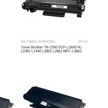
UPOREDI
WB TONERI ZA PRINTERE
007121
Toner Brother TN-2590 DCP-L2600 HL-
L2402 L2442 L2802 L2862 MFC-L2862
2922 WB
UPOREDI