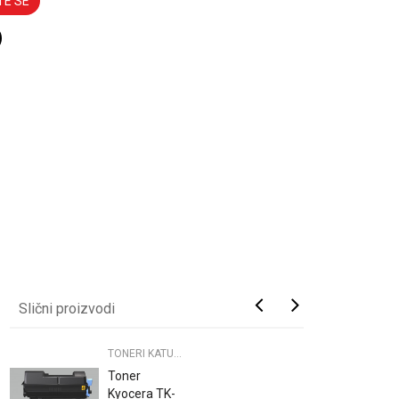
TE SE
Slični proizvodi
TONERI KATUN - PRINTERI
Toner
Kyocera TK-