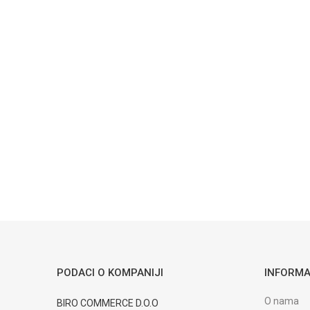
Ime/Nadimak
Poruka
POŠALJI
Trenutno nema komentara
PODACI O KOMPANIJI
INFORMA
O nama
BIRO COMMERCE D.O.O