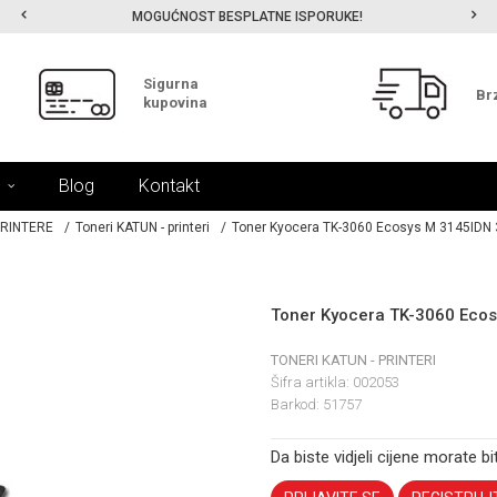
MOGUĆNOST BESPLATNE ISPORUKE!
Sigurna
Br
kupovina
Blog
Kontakt
PRINTERE
Toneri KATUN - printeri
Toner Kyocera TK-3060 Ecosys M 3145IDN
Toner Kyocera TK-3060 Eco
TONERI KATUN - PRINTERI
Šifra artikla:
002053
Barkod:
51757
Da biste vidjeli cijene morate bit