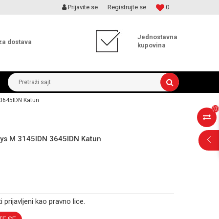
Prijavite se
Registrujte se
0
MOGUĆNOST ISPORUKE ZA 24H!
Jednostavna
za dostava
kupovina
Pretraži sajt
 3645IDN Katun
(
0
)
sys M 3145IDN 3645IDN Katun
i prijavljeni kao pravno lice.