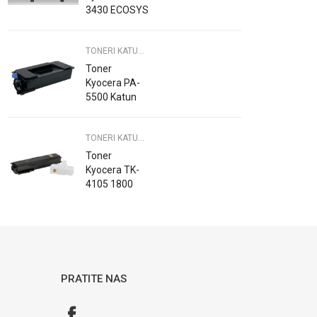
3430 ECOSYS
MA 5500IFX
ECOSYS PA
TONERI KATUN - PRINTERI
5500X
Toner
Kyocera PA-
5500 Katun
TONERI KATUN - PRINTERI
Toner
Kyocera TK-
4105 1800
1801 2200
2201 Black
Katun
PRATITE NAS