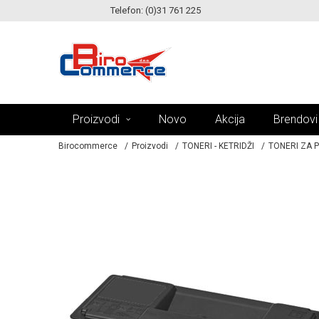
Telefon: (0)31 761 225
KE!
MOGUĆNOST ISPORUKE ZA 24H!
Proizvodi
Novo
Akcija
Brendovi
Birocommerce
Proizvodi
TONERI - KETRIDŽI
TONERI ZA 