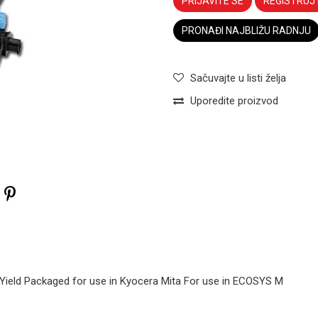
PRIJAVITE SE
REGISTRUJ
PRONAĐI NAJBLIŽU RADNJU
Sačuvajte u listi želja
Uporedite proizvod
 Yield Packaged for use in Kyocera Mita For use in ECOSYS M
TONERI KATUN - PRINTERI
Toner
Kyocera TK-