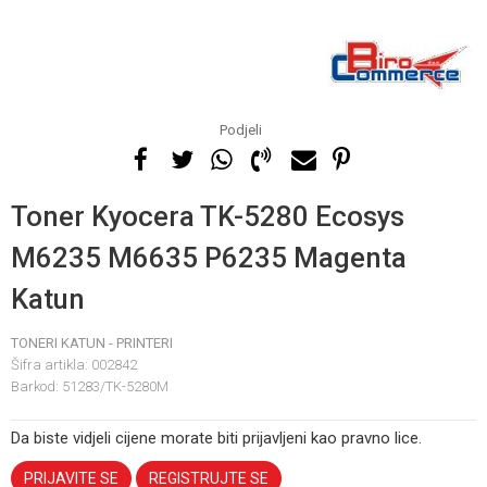
Podjeli
Toner Kyocera TK-5280 Ecosys
M6235 M6635 P6235 Magenta
Katun
TONERI KATUN - PRINTERI
Šifra artikla:
002842
Barkod:
51283/TK-5280M
Da biste vidjeli cijene morate biti prijavljeni kao pravno lice.
PRIJAVITE SE
REGISTRUJTE SE