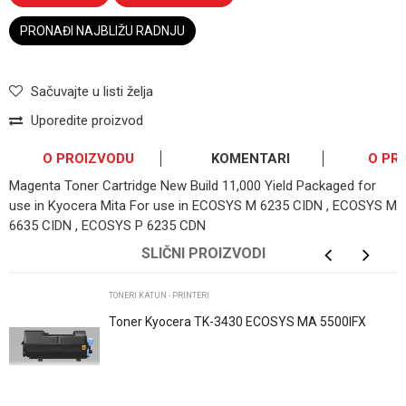
PRONAĐI NAJBLIŽU RADNJU
Sačuvajte u listi želja
Uporedite proizvod
O PROIZVODU
KOMENTARI
O PR
Magenta Toner Cartridge New Build 11,000 Yield Packaged for
use in Kyocera Mita For use in ECOSYS M 6235 CIDN , ECOSYS M
6635 CIDN , ECOSYS P 6235 CDN
OSTAVI KOMENTAR
SLIČNI PROIZVODI
Ime/Nadimak
TONERI KATUN - PRINTERI
Toner Kyocera TK-3430 ECOSYS MA 5500IFX
ECOSYS PA 5500X
Email