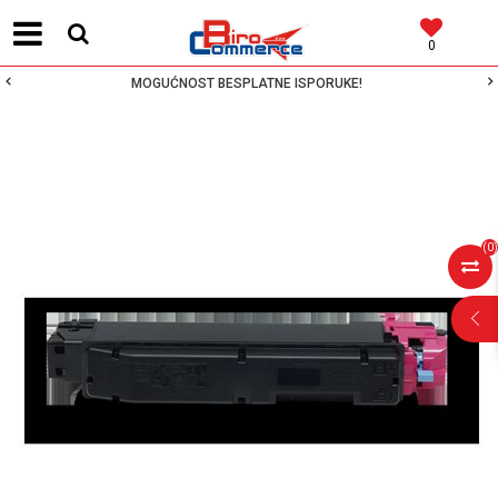
0
MOGUĆNOST BESPLATNE ISPORUKE!
(
0
)