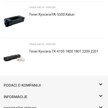
Poruka
TONERI KATUN - PRINTERI
Toner Kyocera PA-5500 Katun
POŠALJI
TONERI KATUN - PRINTERI
Toner Kyocera TK-4105 1800 1801 2200 2201
Black Katun
Trenutno nema komentara
PODACI O KOMPANIJI
BIRO COMMERCE D.O.O
INFORMACIJE
O nama
Bosanska b.b.