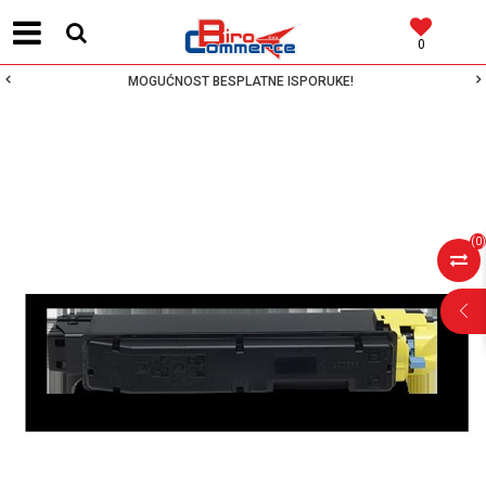
0
MOGUĆNOST BESPLATNE ISPORUKE!
(
0
)