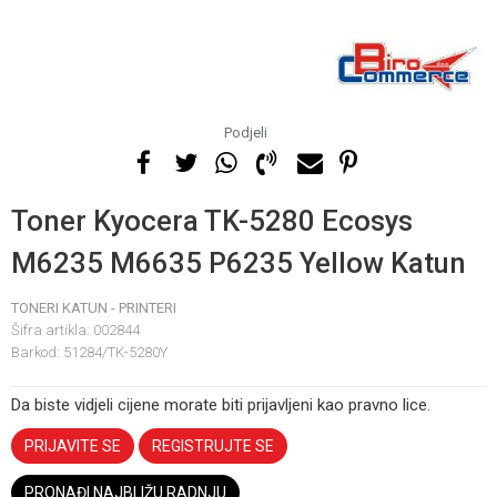
Podjeli
Toner Kyocera TK-5280 Ecosys
M6235 M6635 P6235 Yellow Katun
TONERI KATUN - PRINTERI
Šifra artikla:
002844
Barkod:
51284/TK-5280Y
Da biste vidjeli cijene morate biti prijavljeni kao pravno lice.
PRIJAVITE SE
REGISTRUJTE SE
PRONAĐI NAJBLIŽU RADNJU