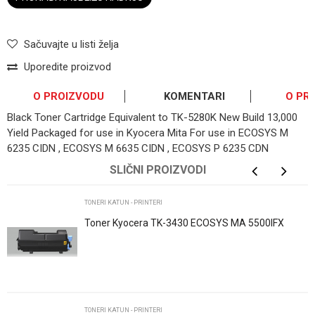
Sačuvajte u listi želja
Uporedite proizvod
O PROIZVODU
KOMENTARI
O PR
Black Toner Cartridge Equivalent to TK-5280K New Build 13,000
Yield Packaged for use in Kyocera Mita For use in ECOSYS M
6235 CIDN , ECOSYS M 6635 CIDN , ECOSYS P 6235 CDN
OSTAVI KOMENTAR
SLIČNI PROIZVODI
Ime/Nadimak
TONERI KATUN - PRINTERI
Toner Kyocera TK-3430 ECOSYS MA 5500IFX
ECOSYS PA 5500X
Email
Poruka
TONERI KATUN - PRINTERI