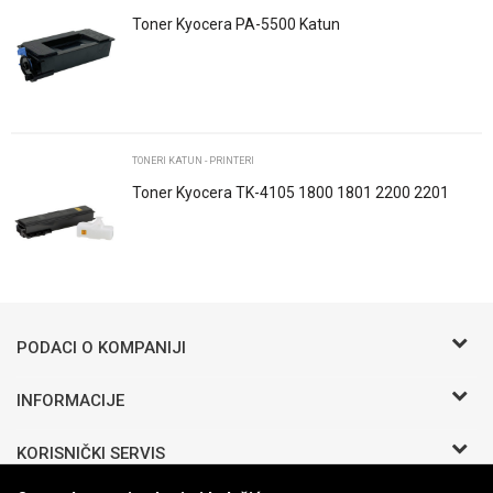
Toner Kyocera PA-5500 Katun
POŠALJI
TONERI KATUN - PRINTERI
Toner Kyocera TK-4105 1800 1801 2200 2201
Black Katun
Trenutno nema komentara
PODACI O KOMPANIJI
BIRO COMMERCE D.O.O
INFORMACIJE
O nama
Bosanska b.b.
KORISNIČKI SERVIS
Zaposlenje
Odžak 76290 BIH
Saradnja