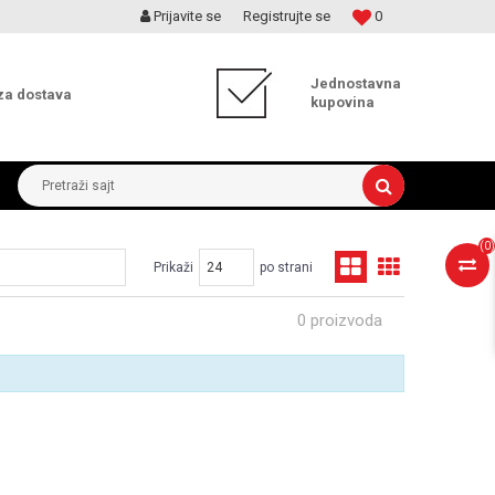
Prijavite se
Registrujte se
0
MOGUĆNOST ISPORUKE ZA 24H!
Jednostavna
za dostava
kupovina
Pretraži sajt
(
0
)
Prikaži
po strani
0 proizvoda