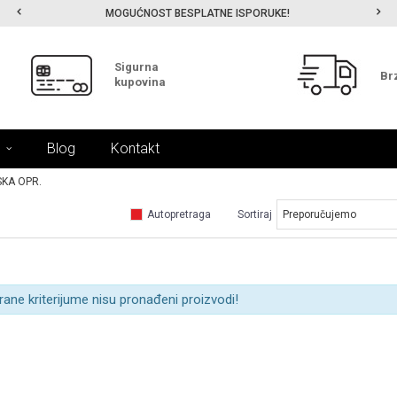
MOGUĆNOST BESPLATNE ISPORUKE!
Sigurna
Br
kupovina
Blog
Kontakt
KA OPR.
Autopretraga
Sortiraj
rane kriterijume nisu pronađeni proizvodi!