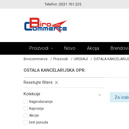
Telefon: (0)31 761 225
KE!
MOGUĆNOST ISPORUKE ZA 24H!
Proizvodi
Novo
Akcija
Brendovi
Birocommerce
Proizvodi
UREĐAJI
OSTALA KANCELARIJS
OSTALA KANCELARIJSKA OPR.
Resetujte filtere
Kolekcije
Za izab
Najprodavanije
Najnovije
Akcije
test ponuda