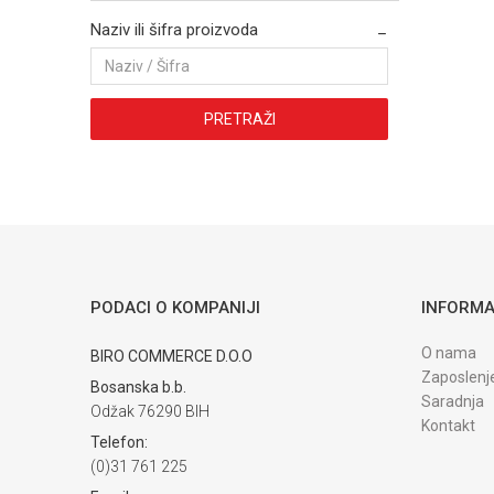
Naziv ili šifra proizvoda
PRETRAŽI
PODACI O KOMPANIJI
INFORMA
O nama
BIRO COMMERCE D.O.O
Zaposlenj
Bosanska b.b.
Saradnja
Odžak 76290 BIH
Kontakt
Telefon:
(0)31 761 225