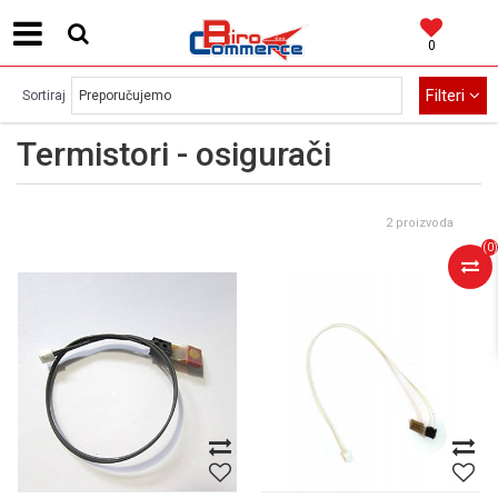
0
MOGUĆNOST BESPLATNE ISPORUKE!
Filteri
Sortiraj
Termistori - osigurači
2 proizvoda
(
0
)