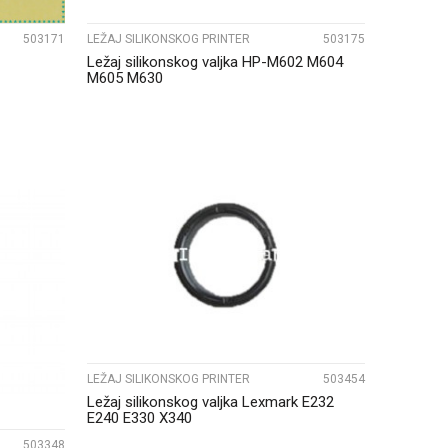
503171
LEŽAJ SILIKONSKOG PRINTER
503175
Ležaj silikonskog valjka HP-M602 M604
M605 M630
UPOREDI
LEŽAJ SILIKONSKOG PRINTER
503454
Ležaj silikonskog valjka Lexmark E232
E240 E330 X340
503348