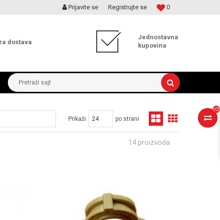
Prijavite se
Registrujte se
0
MOGUĆNOST ISPORUKE ZA 24H!
Jednostavna
za dostava
kupovina
Pretraži sajt
(
0
)
Prikaži
po strani
14 proizvoda
UPOREDI