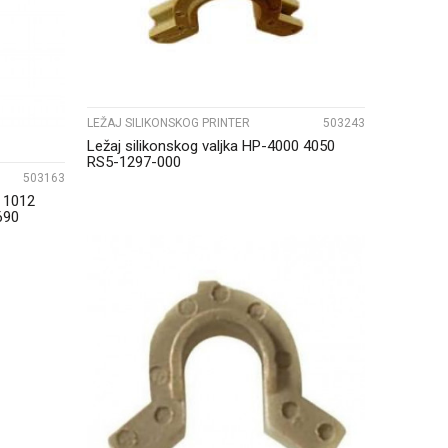
LEŽAJ SILIKONSKOG PRINTER
503243
Ležaj silikonskog valjka HP-4000 4050
RS5-1297-000
503163
0 1012
690
UPOREDI