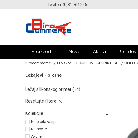
Telefon: (0)31 761 225
KE!
MOGUĆNOST ISPORUKE ZA 24H!
Proizvodi
Novo
Akcija
Brendovi
Birocommerce
Proizvodi
DIJELOVI ZA PRINTERE
DIJELOV
Ležajevi - piksne
ležaj silikonskog printer (14)
Resetujte filtere
Kolekcije
Najprodavanije
Najnovije
Akcije