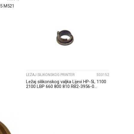
15 M521
UPOREDI
LEŽAJ SILIKONSKOG PRINTER
503152
Ležaj silikonskog valjka Lijevi HP-5L 1100
2100 LBP 660 800 810 RB2-3956-0...