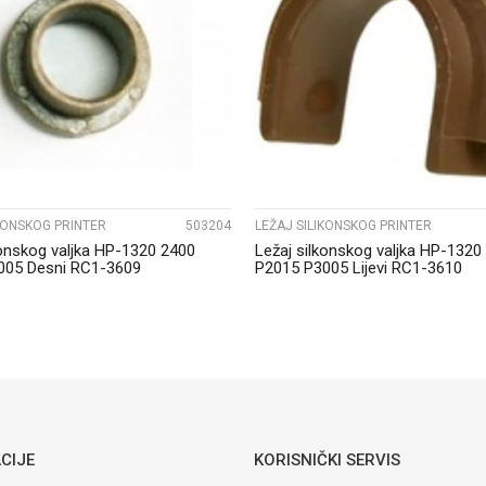
UPOREDI
UPOREDI
IKONSKOG PRINTER
503204
LEŽAJ SILIKONSKOG PRINTER
konskog valjka HP-1320 2400
Ležaj silkonskog valjka HP-1320
005 Desni RC1-3609
P2015 P3005 Lijevi RC1-3610
CIJE
KORISNIČKI SERVIS