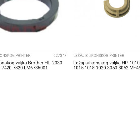
UPOREDI
UPOREDI
IKONSKOG PRINTER
027347
LEŽAJ SILIKONSKOG PRINTER
ikonskog valjka Brother HL-2030
Ležaj silikonskog valjka HP-101
 7420 7820 LM6736001
1015 1018 1020 3050 3052 MF4