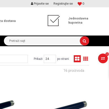
Prijavite se
Registrujte se
0
MOGUĆNOST ISPORUKE ZA 24H!
Jednostavna
za dostava
kupovina
Pretraži sajt
(
0
)
Prikaži
po strani
16 proizvoda