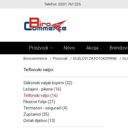
Telefon: (0)31 761 225
KE!
MOGUĆNOST ISPORUKE ZA 24H!
Proizvodi
Novo
Akcija
Brendovi
Birocommerce
Proizvodi
DIJELOVI ZA FOTOKOPIRNE
DIJ
Teflonski valjci
silikonski valjak kopirni (32)
ležajevi - piksne (16)
teflonski valjci (16)
fiksirne folije (21)
termistori - osigurači (4)
zupčanici (35)
ostali dijelovi (13)