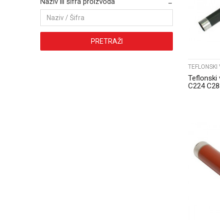
Naziv ili šifra proizvoda
PRETRAŽI
TEFLONSKI 
Teflonski
C224 C28