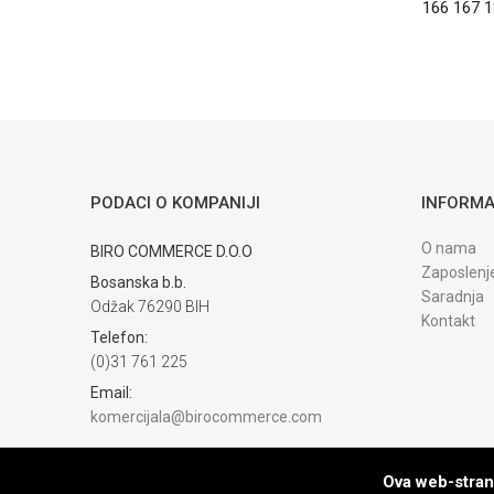
166 167 1
PODACI O KOMPANIJI
INFORMA
O nama
BIRO COMMERCE D.O.O
Zaposlenj
Bosanska b.b.
Saradnja
Odžak 76290 BIH
Kontakt
Telefon:
(0)31 761 225
Email:
komercijala@birocommerce.com
Račun
UNICREDIT BANKA 3383302200076404
Ova web-strani