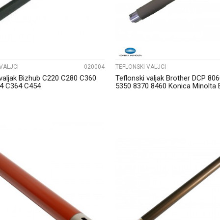
VALJCI
020004
TEFLONSKI VALJCI
 valjak Bizhub C220 C280 C360
Teflonski valjak Brother DCP 80
4 C364 C454
5350 8370 8460 Konica Minolta 
UPOREDI
UPOREDI