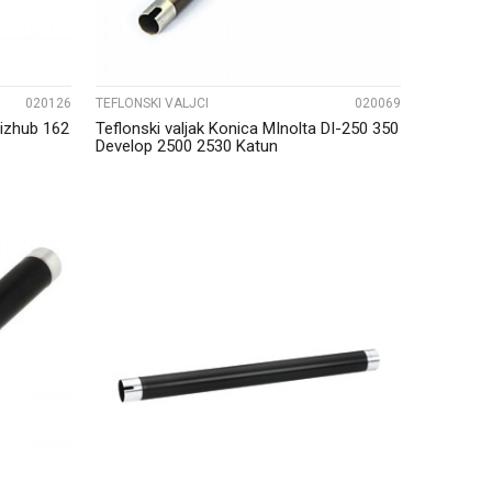
020126
TEFLONSKI VALJCI
020069
Bizhub 162
Teflonski valjak Konica MInolta DI-250 350
Develop 2500 2530 Katun
UPOREDI