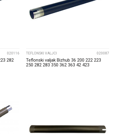
UPOREDI
020116
TEFLONSKI VALJCI
020087
223 282
Teflonski valjak Bizhub 36 200 222 223
250 282 283 350 362 363 42 423
UPOREDI