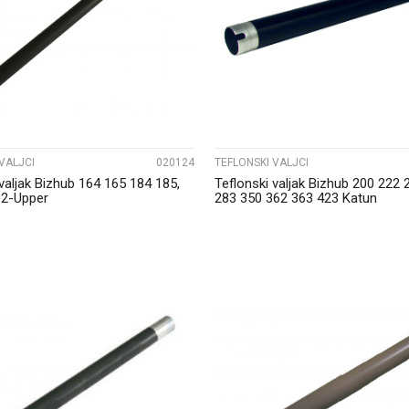
UPOREDI
UPOREDI
VALJCI
020124
TEFLONSKI VALJCI
 valjak Bizhub 164 165 184 185,
Teflonski valjak Bizhub 200 222 
2-Upper
283 350 362 363 423 Katun
UPOREDI
UPOREDI