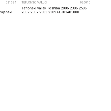
021034
TEFLONSKI VALJCI
020010
Teflonski valjak Toshiba 2006 2306 2506
mjenski
2007 2307 2303 2309 6LJ83405000