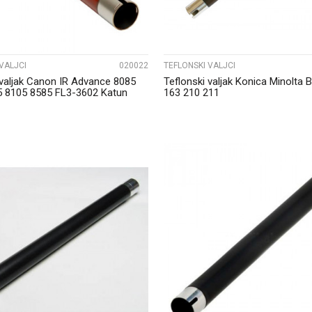
VALJCI
020022
TEFLONSKI VALJCI
 valjak Canon IR Advance 8085
Teflonski valjak Konica Minolta 
5 8105 8585 FL3-3602 Katun
163 210 211
UPOREDI
UPOREDI