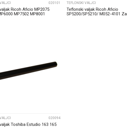
VALJCI
020101
TEFLONSKI VALJCI
 valjak Ricoh Aficio MP2075
Teflonski valjak Ricoh Aficio
MP6000 MP7502 MP8001
SP5200/SP5210/ M052-4101 Za
atun
UPOREDI
VALJCI
020094
 valjak Toshiba Estudio 163 165