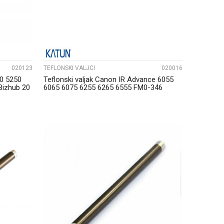
020123
TEFLONSKI VALJCI
020016
60 5250
Teflonski valjak Canon IR Advance 6055
Bizhub 20
6065 6075 6255 6265 6555 FM0-346
Katun...
UPOREDI