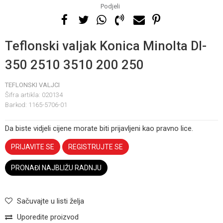
Podjeli
Teflonski valjak Konica Minolta DI-
350 2510 3510 200 250
TEFLONSKI VALJCI
Šifra artikla:
020134
Barkod:
1165-5706-01
Da biste vidjeli cijene morate biti prijavljeni kao pravno lice.
PRIJAVITE SE
REGISTRUJTE SE
PRONAĐI NAJBLIŽU RADNJU
Sačuvajte u listi želja
Uporedite proizvod