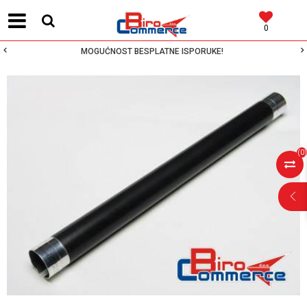
0
MOGUĆNOST BESPLATNE ISPORUKE!
(
0
)