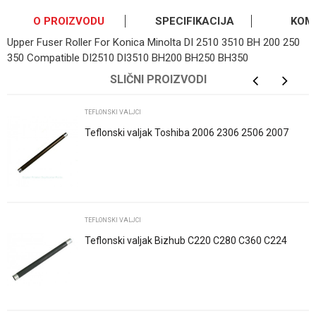
O PROIZVODU
SPECIFIKACIJA
KOM
Upper Fuser Roller For Konica Minolta DI 2510 3510 BH 200 250
350 Compatible DI2510 DI3510 BH200 BH250 BH350
OSTAVI KOMENTAR
Kategorija
Teflonski valjci
SLIČNI PROIZVODI
Ime/Nadimak
Osnovno pakovanje
1
TEFLONSKI VALJCI
Teflonski valjak Toshiba 2006 2306 2506 2007
2307 2303 2309 6LJ83405000
Email
Poruka
TEFLONSKI VALJCI
Teflonski valjak Bizhub C220 C280 C360 C224
C284 C364 C454
POŠALJI