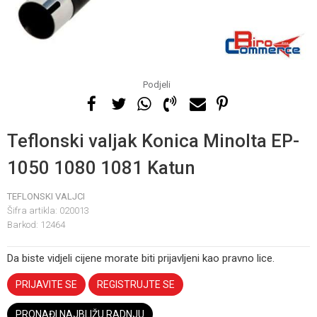
Podjeli
Teflonski valjak Konica Minolta EP-
1050 1080 1081 Katun
TEFLONSKI VALJCI
Šifra artikla:
020013
Barkod:
12464
Da biste vidjeli cijene morate biti prijavljeni kao pravno lice.
PRIJAVITE SE
REGISTRUJTE SE
PRONAĐI NAJBLIŽU RADNJU