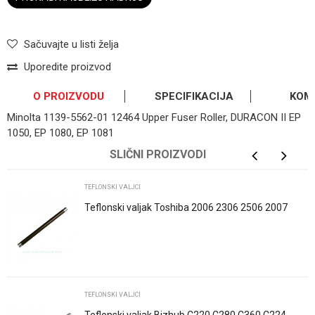
Sačuvajte u listi želja
Uporedite proizvod
O PROIZVODU
SPECIFIKACIJA
KOM
Minolta 1139-5562-01 12464 Upper Fuser Roller, DURACON II EP
1050, EP 1080, EP 1081
OSTAVI KOMENTAR
Kategorija
Teflonski valjci
SLIČNI PROIZVODI
Ime/Nadimak
Osnovno pakovanje
0
TEFLONSKI VALJCI
Teflonski valjak Toshiba 2006 2306 2506 2007
2307 2303 2309 6LJ83405000
Email
Poruka
TEFLONSKI VALJCI