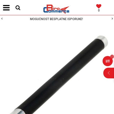
0
MOGUĆNOST BESPLATNE ISPORUKE!
(
0
)