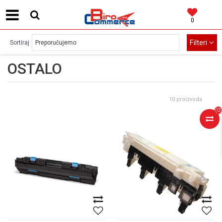
0
MOGUĆNOST BESPLATNE ISPORUKE!
Filteri
Sortiraj
OSTALO
10 proizvoda
(
0
)