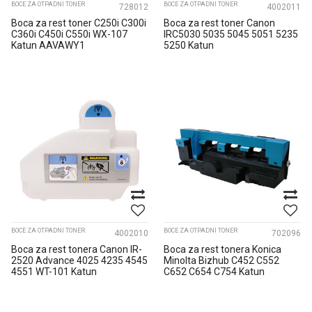
BOCE ZA OTPADNI TONER
BOCE ZA OTPADNI TONER
728012
4002011
Boca za rest toner C250i C300i
Boca za rest toner Canon
C360i C450i C550i WX-107
IRC5030 5035 5045 5051 5235
Katun AAVAWY1
5250 Katun
BOCE ZA OTPADNI TONER
BOCE ZA OTPADNI TONER
4002010
702096
Boca za rest tonera Canon IR-
Boca za rest tonera Konica
2520 Advance 4025 4235 4545
Minolta Bizhub C452 C552
4551 WT-101 Katun
C652 C654 C754 Katun
A0XPWY1...