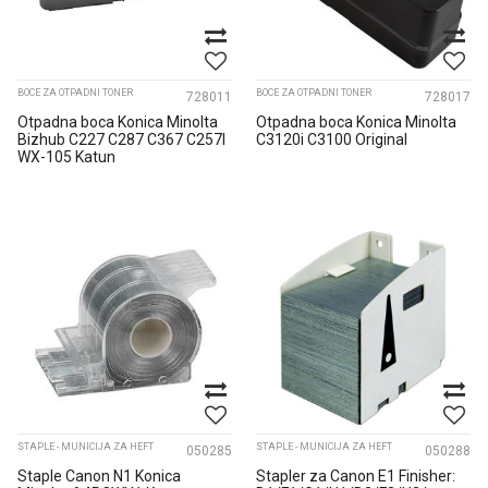
BOCE ZA OTPADNI TONER
BOCE ZA OTPADNI TONER
728011
728017
Otpadna boca Konica Minolta
Otpadna boca Konica Minolta
Bizhub C227 C287 C367 C257I
C3120i C3100 Original
WX-105 Katun
STAPLE - MUNICIJA ZA HEFT
STAPLE - MUNICIJA ZA HEFT
050285
050288
Staple Canon N1 Konica
Stapler za Canon E1 Finisher: