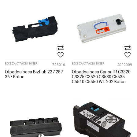
BOCE ZA OTPADNI TONER
BOCE ZA OTPADNI TONER
728016
4002009
Otpadna boca Bizhub 227 287
Otpadna boca Canon IR C3320
367 Katun
C3325 C3520 C3530 C5535
C5540 C5550 WT-202 Katun