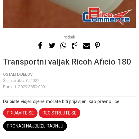
Podjeli
Transportni valjak Ricoh Aficio 180
OSTALI DIJELOVI
Šifra artikla:
051027
Barkod:
G029-3850-000
Da biste vidjeli cijene morate biti prijavljeni kao pravno lice.
PRIJAVITE SE
REGISTRUJTE SE
PRONAĐI NAJBLIŽU RADNJU