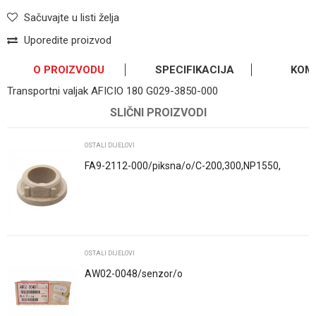
Sačuvajte u listi želja
Uporedite proizvod
O PROIZVODU
SPECIFIKACIJA
KOM
Transportni valjak AFICIO 180 G029-3850-000
OSTAVI KOMENTAR
Kategorija
Ostali dijelovi
SLIČNI PROIZVODI
Ime/Nadimak
Osnovno pakovanje
1
OSTALI DIJELOVI
FA9-2112-000/piksna/o/C-200,300,NP1550,
6216, 4050, 4080, 2020, 6241, 6840, 3030...
Email
Poruka
OSTALI DIJELOVI
AW02-0048/senzor/o