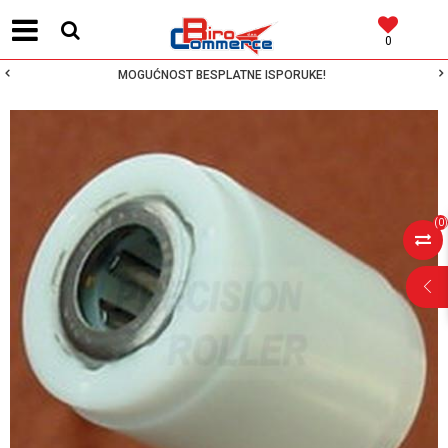
0
MOGUĆNOST BESPLATNE ISPORUKE!
(
0
)