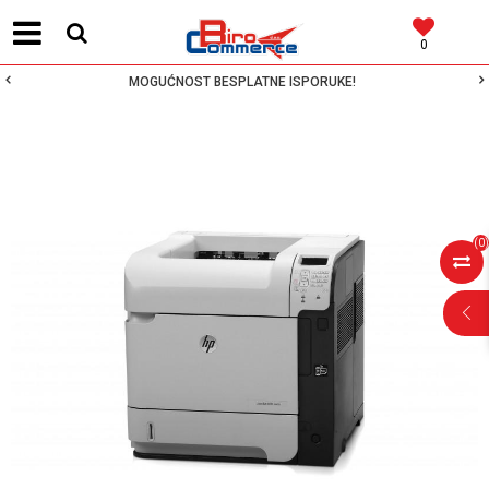
0
MOGUĆNOST BESPLATNE ISPORUKE!
(
0
)