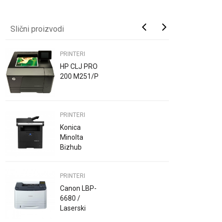
Slični proizvodi
PRINTERI
HP CLJ PRO
200 M251/P
PRINTERI
Konica
Minolta
Bizhub
4020i/P
PRINTERI
Canon LBP-
6680 /
Laserski
printer /