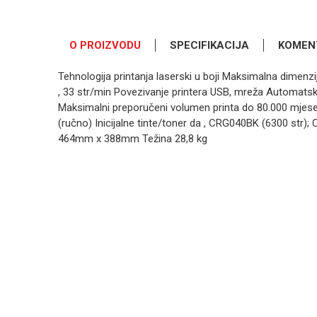
O PROIZVODU
SPECIFIKACIJA
KOMEN
Tehnologija printanja laserski u boji Maksimalna dimenzij
, 33 str/min Povezivanje printera USB, mreža Automatski 
Maksimalni preporučeni volumen printa do 80.000 mjeseč
(ručno) Inicijalne tinte/toner da , CRG040BK (6300 str);
464mm x 388mm Težina 28,8 kg
OSTAVI KOMENTAR
Kategorija
PRINTERI
Ime/Nadimak
Brend
BROTHER
Poruka