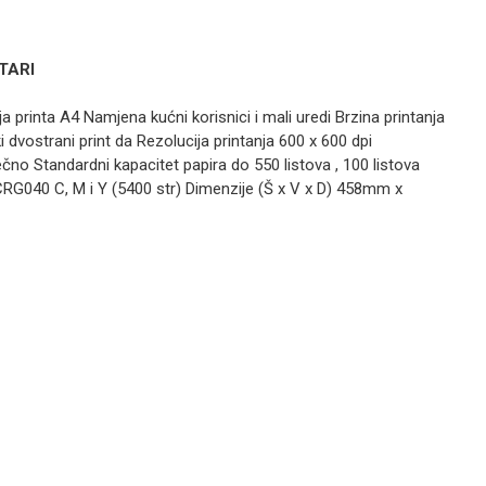
TARI
a printa A4 Namjena kućni korisnici i mali uredi Brzina printanja
PRINTERI
dvostrani print da Rezolucija printanja 600 x 600 dpi
Canon LBP-
no Standardni kapacitet papira do 550 listova , 100 listova
7680/P
 CRG040 C, M i Y (5400 str) Dimenzije (Š x V x D) 458mm x
PRINTERI
Canon LBP-
Email
,
CANON
6780 /
Laserski
printer /
REFURBISHED
PRINTERI
Printer Canon
LBP-351X/P