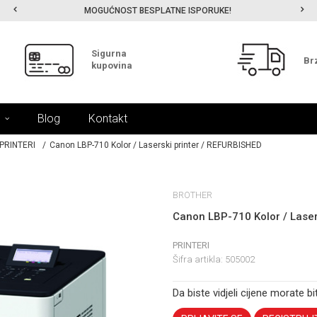
MOGUĆNOST BESPLATNE ISPORUKE!
Sigurna
Br
kupovina
Blog
Kontakt
PRINTERI
Canon LBP-710 Kolor / Laserski printer / REFURBISHED
BROTHER
Canon LBP-710 Kolor / Laser
PRINTERI
Šifra artikla:
505002
Da biste vidjeli cijene morate bit