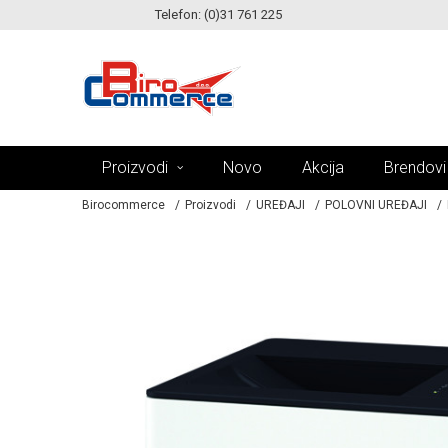
Telefon: (0)31 761 225
KE!
MOGUĆNOST ISPORUKE ZA 24H!
Proizvodi
Novo
Akcija
Brendovi
Birocommerce
Proizvodi
UREĐAJI
POLOVNI UREĐAJI