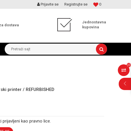
Prijavite se
Registrujte se
0
MOGUĆNOST ISPORUKE ZA 24H!
Jednostavna
za dostava
kupovina
Pretraži sajt
(
0
)
ski printer / REFURBISHED
i prijavljeni kao pravno lice.