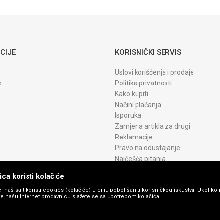
CIJE
KORISNIČKI SERVIS
Uslovi korišćenja i prodaje
e
Politika privatnosti
Kako kupiti
Načini plaćanja
Isporuka
Zamjena artikla za drugi
Reklamacije
Pravo na odustajanje
Najčešća pitanja
ca koristi kolačiće
, naš sajt koristi cookies (kolačiće) u cilju poboljšanja korisničkog iskustva. Ukoliko 
ite našu Internet prodavnicu slažete se sa upotrebom kolačića.