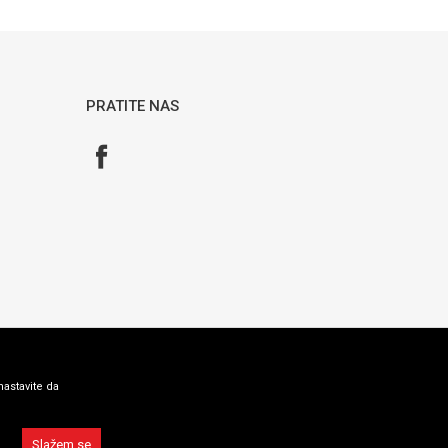
REFURBISHED
PRATITE NAS
nastavite da
Slažem se