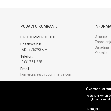
POŠALJI
PODACI O KOMPANIJI
INFORMA
Trenutno nema komentara
O nama
BIRO COMMERCE D.O.O
Zaposlenj
Bosanska b.b.
Saradnja
Odžak 76290 BIH
Kontakt
Telefon:
(0)31 761 225
Email:
komercijala@birocommerce.com
Račun
UNICREDIT BANKA 3383302200076404
Ova web-strani
PIB:
Poštovani korisniče
pregledate i korist
254040500002
Matični broj:
Detaljnije