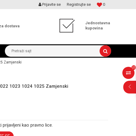
Prijavite se
Registrujte se
0
MOGUĆNOST ISPORUKE ZA 24H!
Jednostavna
za dostava
kupovina
Pretraži sajt
25 Zamjenski
(
0
)
1022 1023 1024 1025 Zamjenski
i prijavljeni kao pravno lice.