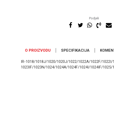
Podjeli
O PROIZVODU
SPECIFIKACIJA
KOMEN
IR-1018/1018J/1020/1020J/1022/1022A/1022F/1022I/
1023IF/1023N/1024/1024A/1024F/1024I/1024IF/1025/
OSTAVI KOMENTAR
Kategorija
Ime/Nadimak
Osnovno pakovanje
Poruka