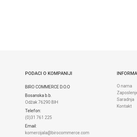
POŠALJI
Trenutno nema komentara
PODACI O KOMPANIJI
INFORMA
O nama
BIRO COMMERCE D.O.O
Zaposlenj
Bosanska b.b.
Saradnja
Odžak 76290 BIH
Kontakt
Telefon:
(0)31 761 225
Email:
komercijala@birocommerce.com