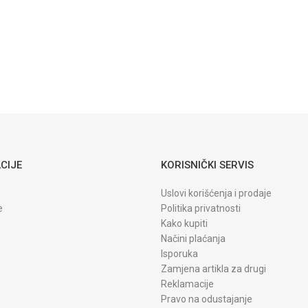
Q5942X
Q1338A
TONERI KATUN
Q1339A
Q5945A
Toner
Katun
Triumph Adler
P 6030 P
5035 P 5030
P 6035 TK-
3130 Katun
CIJE
KORISNIČKI SERVIS
Uslovi korišćenja i prodaje
e
Politika privatnosti
Kako kupiti
Načini plaćanja
Isporuka
Zamjena artikla za drugi
Reklamacije
Pravo na odustajanje