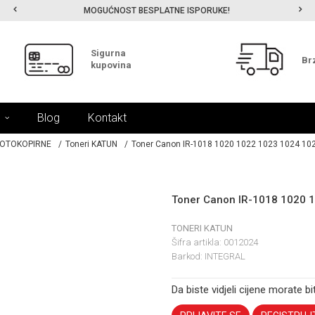
MOGUĆNOST BESPLATNE ISPORUKE!
Sigurna
Br
kupovina
Blog
Kontakt
FOTOKOPIRNE
Toneri KATUN
Toner Canon IR-1018 1020 1022 1023 1024 10
Toner Canon IR-1018 1020 
TONERI KATUN
Šifra artikla:
0012024
Barkod:
INTEGRAL
Da biste vidjeli cijene morate bit