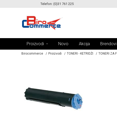
Telefon: (0)31 761 225
KE!
MOGUĆNOST ISPORUKE ZA 24H!
Proizvodi
Novo
Akcija
Brendovi
Birocommerce
Proizvodi
TONERI - KETRIDŽI
TONERI ZA 