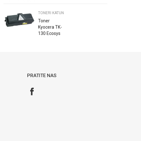
Katun
TONERI KATUN
Toner
Kyocera TK-
130 Ecosys
2135 FS1320
1370 1028
1128 1300
1350 Katun
PRATITE NAS