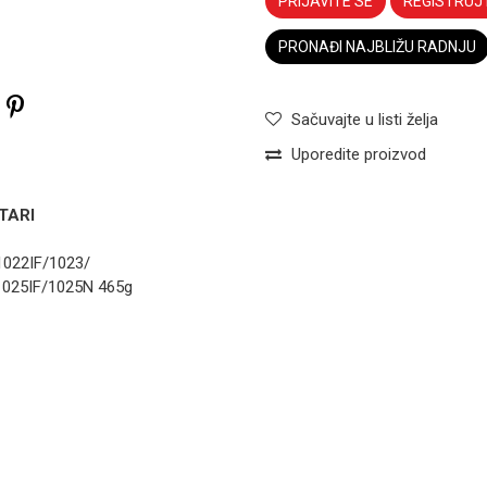
PRIJAVITE SE
REGISTRUJ
PRONAĐI NAJBLIŽU RADNJU
Sačuvajte u listi želja
Uporedite proizvod
TARI
1022IF/1023/
TONERI KATUN
1025IF/1025N 465g
Toner Canon
C256 C356 DX
Toneri KATUN
C357 Black
Email
Katun
1
TONERI KATUN
Toner HP-
4250 4345
4200 4350