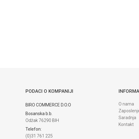
Poruka
POŠALJI
PODACI O KOMPANIJI
INFORMA
Trenutno nema komentara
O nama
BIRO COMMERCE D.O.O
Zaposlenj
Bosanska b.b.
Saradnja
Odžak 76290 BIH
Kontakt
Telefon:
(0)31 761 225