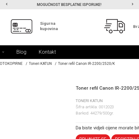
MOGUĆNOST BESPLATNE ISPORUKE!
Sigurna
Br
kupovina
Blog
Kontakt
FOTOKOPIRNE
Toneri KATUN
Toner refil Canon IR-2200/2520/K
Toner refil Canon IR-2200/2
TONERI KATUN
Šifra artikla:
0012023
Barkod:
44279/500gr.
Da biste vidjeli cijene morate bit