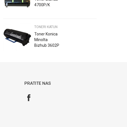
4700P/K
TONERI KATUN
Toner Konica
Minolta
Bizhub 3602P
Katun
PRATITE NAS