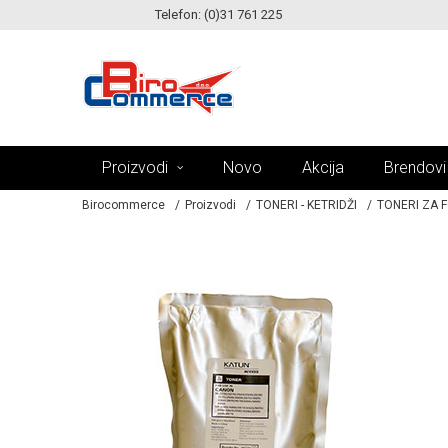
Telefon: (0)31 761 225
KE!
MOGUĆNOST ISPORUKE ZA 24H!
Proizvodi
Novo
Akcija
Brendovi
Birocommerce
Proizvodi
TONERI - KETRIDŽI
TONERI ZA 