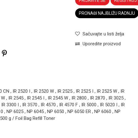
PRIJAVITE SE
REGISTRUJ
PRONAĐI NAJBLIŽU RADNJU
Sačuvajte u listi želja
Uporedite proizvod
0 CN , IR 2520 I , IR 2520 W , IR 2525 , IR 2525 I , IR 2525 W , IR
TONERI KATUN
 W , IR 2545 , IR 2545 I , IR 2545 W , IR 2800 , IR 2870 , IR 3025 ,
Toner
IR 3300 I , IR 3570 , IR 4570 , IR 4570 F , IR 5000 , IR 5020 I , IR
Kyocera TK-
010 , NP 6025 , NP 6045 , NP 6050 , NP 6050 ER , NP 6060 , NP
2551ci TK-
8325K Black
00 g / Foil Bag Refill Toner
Katun
TONERI KATUN
Email
Toner Toshiba