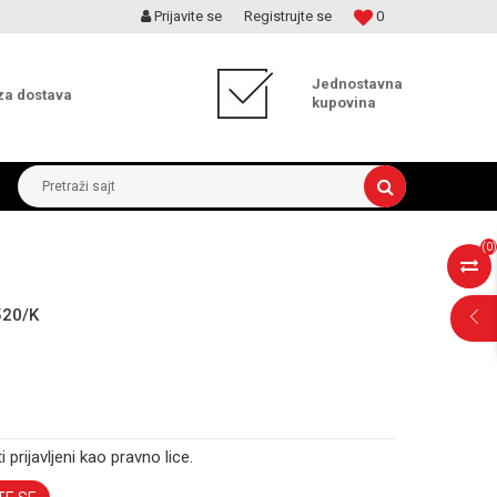
Prijavite se
Registrujte se
0
MOGUĆNOST ISPORUKE ZA 24H!
Jednostavna
za dostava
kupovina
Pretraži sajt
(
0
)
520/K
i prijavljeni kao pravno lice.