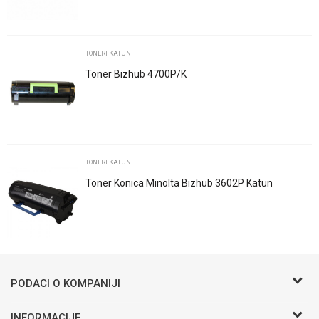
Poruka
TONERI KATUN
Toner Bizhub 4700P/K
POŠALJI
TONERI KATUN
Toner Konica Minolta Bizhub 3602P Katun
Trenutno nema komentara
PODACI O KOMPANIJI
BIRO COMMERCE D.O.O
INFORMACIJE