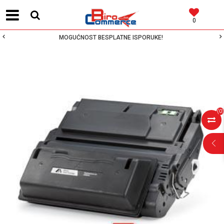
0
MOGUĆNOST BESPLATNE ISPORUKE!
(
0
)