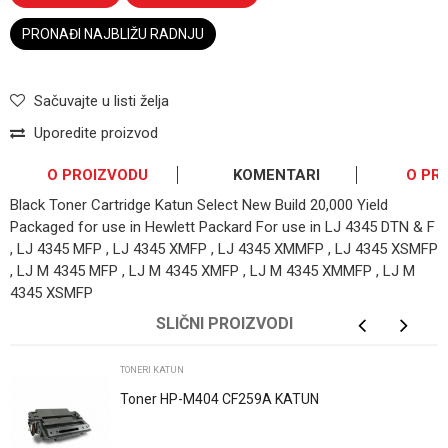
PRONAĐI NAJBLIŽU RADNJU
Sačuvajte u listi želja
Uporedite proizvod
O PROIZVODU
KOMENTARI
O PR
Black Toner Cartridge Katun Select New Build 20,000 Yield
Packaged for use in Hewlett Packard For use in LJ 4345 DTN & F
, LJ 4345 MFP , LJ 4345 XMFP , LJ 4345 XMMFP , LJ 4345 XSMFP
, LJ M 4345 MFP , LJ M 4345 XMFP , LJ M 4345 XMMFP , LJ M
4345 XSMFP
OSTAVI KOMENTAR
SLIČNI PROIZVODI
Ime/Nadimak
TONERI KATUN
Toner HP-M404 CF259A KATUN
Email