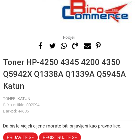
Podjeli
Toner HP-4250 4345 4200 4350
Q5942X Q1338A Q1339A Q5945A
Katun
TONERI KATUN
Šifra artikla:
002094
Barkod:
44686
Da biste vidjeli cijene morate biti prijavljeni kao pravno lice.
PRIJAVITE SE
REGISTRUJTE SE