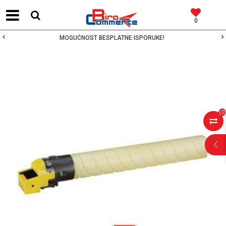
0
MOGUĆNOST BESPLATNE ISPORUKE!
(
0
)