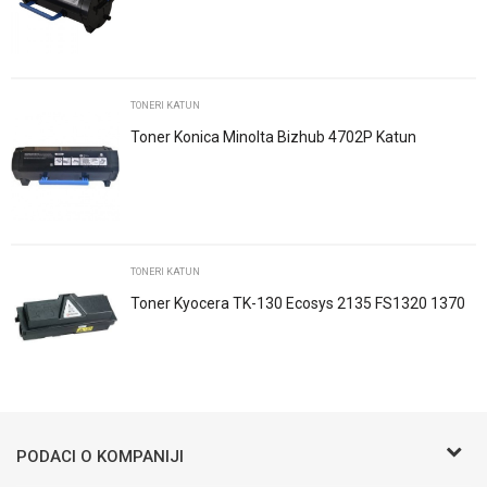
Poruka
TONERI KATUN
Toner Konica Minolta Bizhub 4702P Katun
POŠALJI
TONERI KATUN
Toner Kyocera TK-130 Ecosys 2135 FS1320 1370
1028 1128 1300 1350 Katun
Trenutno nema komentara
PODACI O KOMPANIJI