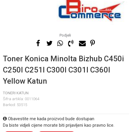
Podjeli
Toner Konica Minolta Bizhub C450i
C250I C251I C300I C301I C360I
Yellow Katun
TONERI KATUN
Šifra artikla:
0011064
Barkod:
53515
Obavestite me kada proizvod bude dostupan
Da biste vidjeli cijene morate biti prijavljeni kao pravno lice.