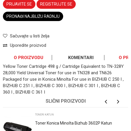
PRIJAVITE SE
REGISTRUJTE SE
PRONAĐI NAJBLIŽU RADNJU
Sačuvajte u listi želja
Uporedite proizvod
O PROIZVODU
KOMENTARI
O PR
Yellow Toner Cartridge 498 g / Cartridge Equivalent to TN-328Y
28,000 Yield Universal Toner for use in TN328 and TN626
Packaged for use in Konica Minolta For use in BIZHUB C 250 I ,
BIZHUB C 251 I , BIZHUB C 300 I , BIZHUB C 301 I , BIZHUB C
360 I , BIZHUB C 361 I
OSTAVI KOMENTAR
SLIČNI PROIZVODI
Ime/Nadimak
TONERI KATUN
Toner Konica Minolta Bizhub 3602P Katun
Email