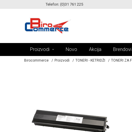
Telefon: (0)31 761 225
KE!
MOGUĆNOST ISPORUKE ZA 24H!
Proizvodi
Novo
Akcija
Brendovi
Birocommerce
Proizvodi
TONERI - KETRIDŽI
TONERI ZA 