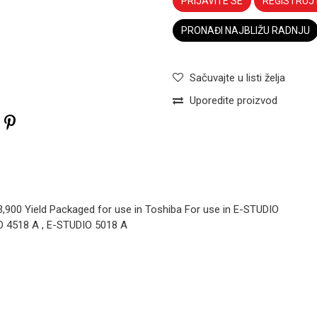
PRIJAVITE SE
REGISTRUJ
PRONAĐI NAJBLIŽU RADNJU
Sačuvajte u listi želja
Uporedite proizvod
3,900 Yield Packaged for use in Toshiba For use in E-STUDIO
TONERI KATUN
O 4518 A , E-STUDIO 5018 A
Toner
Kyocera TK-
2551ci TK-
Email
8325K
Magenta
TONERI KATUN
Katun
Toner