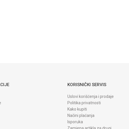
Kyocera TK-
2551ci TK-
8325K Black
Katun
TONERI KATUN
Toner Toshiba
E-studio 2008
2508 3008
3508 4508
5008 T3008E
Katun
CIJE
KORISNIČKI SERVIS
Uslovi korišćenja i prodaje
e
Politika privatnosti
Kako kupiti
Načini plaćanja
Isporuka
Zamjena artikla za drugi