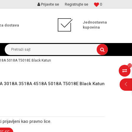
Prijavite se
Registrujte se
0
MOGUĆNOST ISPORUKE ZA 24H!
Jednostavna
za dostava
kupovina
Pretraži sajt
518A 5018A T5018E Black Katun
(
0
)
18A 3018A 3518A 4518A 5018A T5018E Black Katun
i prijavljeni kao pravno lice.