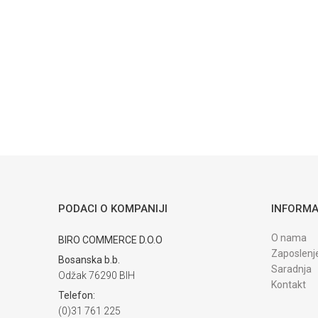
Poruka
POŠALJI
Trenutno nema komentara
PODACI O KOMPANIJI
INFORMA
O nama
BIRO COMMERCE D.O.O
Zaposlenj
Bosanska b.b.
Saradnja
Odžak 76290 BIH
Kontakt
Telefon:
(0)31 761 225