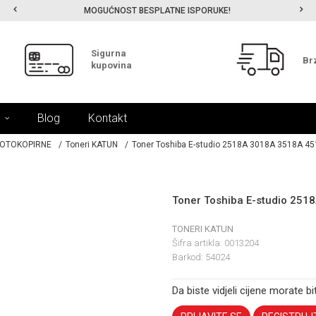
MOGUĆNOST BESPLATNE ISPORUKE!
Sigurna
Br
kupovina
Blog
Kontakt
FOTOKOPIRNE
Toneri KATUN
Toner Toshiba E-studio 2518A 3018A 3518A 4
Toner Toshiba E-studio 25
TONERI KATUN
Šifra artikla:
0013204
Barkod:
54024
Da biste vidjeli cijene morate bit