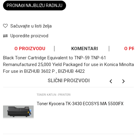
PRONAĐI NAJBLIŽU RADNJU
Sačuvajte u listi želja
Uporedite proizvod
O PROIZVODU
KOMENTARI
O PR
Black Toner Cartridge Equivalent to TNP-59 TNP-61
Remanufactured 25,000 Yield Packaged for use in Konica Minolta
For use in BIZHUB 3602 P , BIZHUB 4422
OSTAVI KOMENTAR
SLIČNI PROIZVODI
Ime/Nadimak
TONERI KATUN - PRINTERI
Toner Kyocera TK-3430 ECOSYS MA 5500IFX
ECOSYS PA 5500X
Email
Poruka