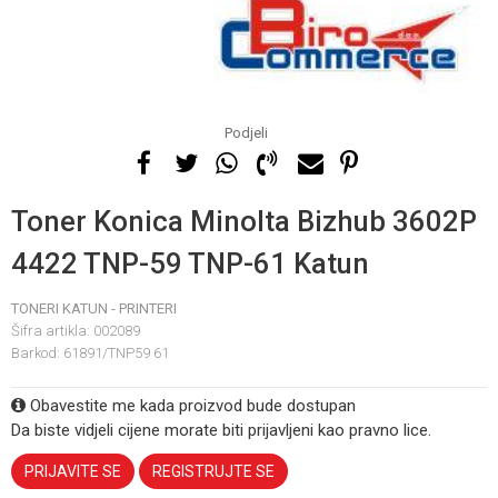
Podjeli
Toner Konica Minolta Bizhub 3602P
4422 TNP-59 TNP-61 Katun
TONERI KATUN - PRINTERI
Šifra artikla:
002089
Barkod:
61891/TNP59 61
Obavestite me kada proizvod bude dostupan
Da biste vidjeli cijene morate biti prijavljeni kao pravno lice.
PRIJAVITE SE
REGISTRUJTE SE