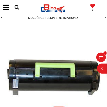
0
MOGUĆNOST BESPLATNE ISPORUKE!
(
0
)