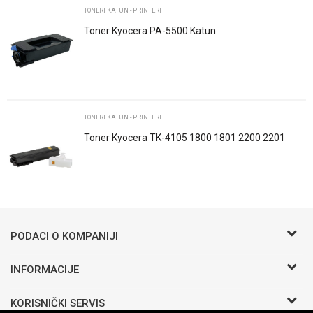
TONERI KATUN - PRINTERI
Toner Kyocera PA-5500 Katun
POŠALJI
TONERI KATUN - PRINTERI
Toner Kyocera TK-4105 1800 1801 2200 2201
Black Katun
Trenutno nema komentara
PODACI O KOMPANIJI
BIRO COMMERCE D.O.O
INFORMACIJE
O nama
Bosanska b.b.
KORISNIČKI SERVIS
Zaposlenje