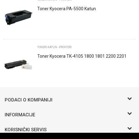
Toner Kyocera PA-5500 Katun
POŠALJI
TONERI KATUN - PRINTERI
Toner Kyocera TK-4105 1800 1801 2200 2201
Black Katun
Trenutno nema komentara
PODACI O KOMPANIJI
BIRO COMMERCE D.O.O
INFORMACIJE
O nama
Bosanska b.b.
KORISNIČKI SERVIS
Zaposlenje
Odžak 76290 BIH