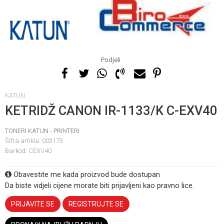
Podjeli
KATUN
KETRIDŽ CANON IR-1133/K C-EXV40
TONERI KATUN - PRINTERI
Šifra artikla:
003173
Barkod:
CEXV40
Obavestite me kada proizvod bude dostupan
Da biste vidjeli cijene morate biti prijavljeni kao pravno lice.
PRIJAVITE SE
REGISTRUJTE SE