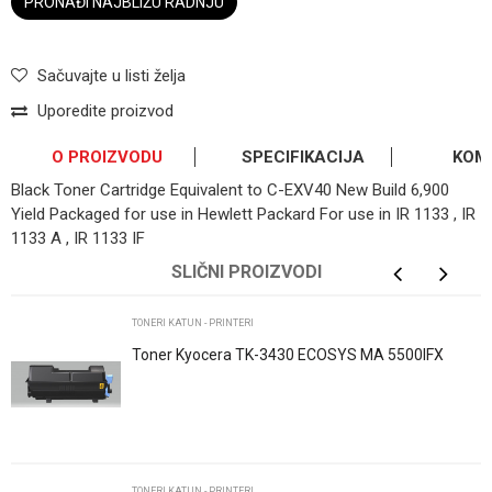
PRONAĐI NAJBLIŽU RADNJU
Sačuvajte u listi želja
Uporedite proizvod
O PROIZVODU
SPECIFIKACIJA
KOM
Black Toner Cartridge Equivalent to C-EXV40 New Build 6,900
Yield Packaged for use in Hewlett Packard For use in IR 1133 , IR
1133 A , IR 1133 IF
OSTAVI KOMENTAR
Kategorija
Toneri KATUN - printeri
SLIČNI PROIZVODI
Ime/Nadimak
Brend
KATUN
TONERI KATUN - PRINTERI
Toner Kyocera TK-3430 ECOSYS MA 5500IFX
ECOSYS PA 5500X
Email
Poruka
TONERI KATUN - PRINTERI