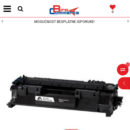
0
MOGUĆNOST BESPLATNE ISPORUKE!
(
0
)