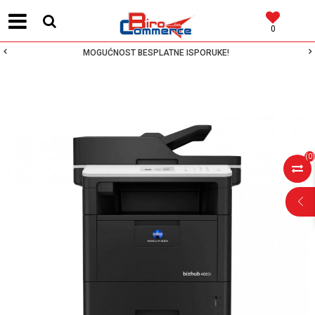
0
MOGUĆNOST BESPLATNE ISPORUKE!
(
0
)