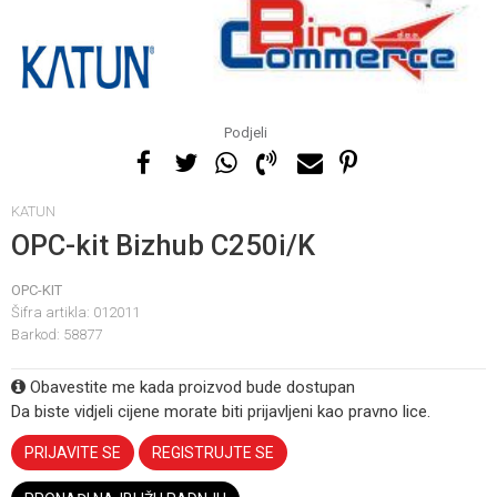
Podjeli
KATUN
OPC-kit Bizhub C250i/K
OPC-KIT
Šifra artikla:
012011
Barkod:
58877
Obavestite me kada proizvod bude dostupan
Da biste vidjeli cijene morate biti prijavljeni kao pravno lice.
PRIJAVITE SE
REGISTRUJTE SE