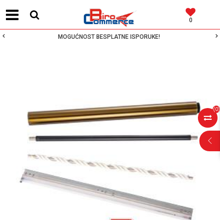
0
MOGUĆNOST BESPLATNE ISPORUKE!
(
0
)