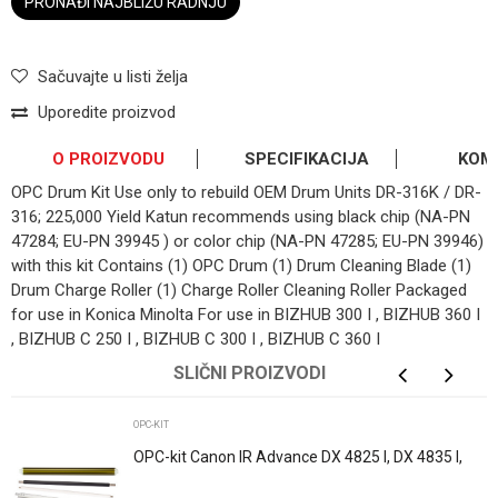
PRONAĐI NAJBLIŽU RADNJU
Sačuvajte u listi želja
Uporedite proizvod
O PROIZVODU
SPECIFIKACIJA
KOM
OPC Drum Kit Use only to rebuild OEM Drum Units DR-316K / DR-
316; 225,000 Yield Katun recommends using black chip (NA-PN
47284; EU-PN 39945 ) or color chip (NA-PN 47285; EU-PN 39946)
with this kit Contains (1) OPC Drum (1) Drum Cleaning Blade (1)
Drum Charge Roller (1) Charge Roller Cleaning Roller Packaged
for use in Konica Minolta For use in BIZHUB 300 I , BIZHUB 360 I
, BIZHUB C 250 I , BIZHUB C 300 I , BIZHUB C 360 I
OSTAVI KOMENTAR
Kategorija
OPC-kit
SLIČNI PROIZVODI
Ime/Nadimak
Brend
KATUN
OPC-KIT
OPC-kit Canon IR Advance DX 4825 I, DX 4835 I,
IR DX 4845 I C-EXV62 Katun
Email