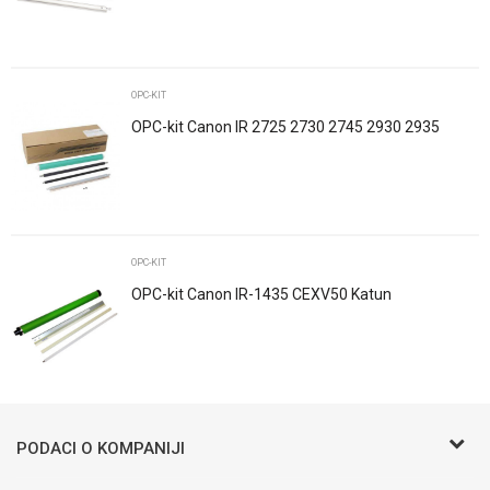
Poruka
OPC-KIT
OPC-kit Canon IR 2725 2730 2745 2930 2935
2945 C-EXV63
POŠALJI
OPC-KIT
OPC-kit Canon IR-1435 CEXV50 Katun
Trenutno nema komentara
PODACI O KOMPANIJI