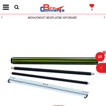
0
MOGUĆNOST BESPLATNE ISPORUKE!
(
0
)