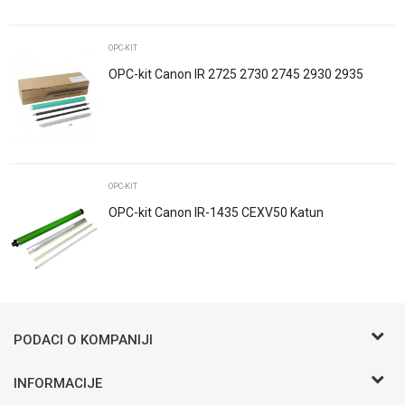
Poruka
OPC-KIT
OPC-kit Canon IR 2725 2730 2745 2930 2935
2945 C-EXV63
POŠALJI
OPC-KIT
OPC-kit Canon IR-1435 CEXV50 Katun
Trenutno nema komentara
PODACI O KOMPANIJI
BIRO COMMERCE D.O.O
INFORMACIJE