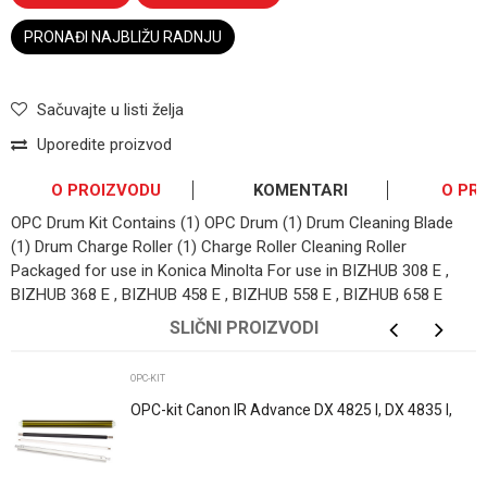
PRONAĐI NAJBLIŽU RADNJU
Sačuvajte u listi želja
Uporedite proizvod
O PROIZVODU
KOMENTARI
O PR
OPC Drum Kit Contains (1) OPC Drum (1) Drum Cleaning Blade
(1) Drum Charge Roller (1) Charge Roller Cleaning Roller
Packaged for use in Konica Minolta For use in BIZHUB 308 E ,
BIZHUB 368 E , BIZHUB 458 E , BIZHUB 558 E , BIZHUB 658 E
OSTAVI KOMENTAR
SLIČNI PROIZVODI
Ime/Nadimak
OPC-KIT
OPC-kit Canon IR Advance DX 4825 I, DX 4835 I,
IR DX 4845 I C-EXV62 Katun
Email