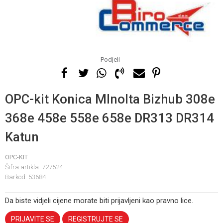
Podjeli
OPC-kit Konica MInolta Bizhub 308e
368e 458e 558e 658e DR313 DR314
Katun
OPC-KIT
Šifra artikla:
727524
Barkod:
53684
Da biste vidjeli cijene morate biti prijavljeni kao pravno lice.
PRIJAVITE SE
REGISTRUJTE SE