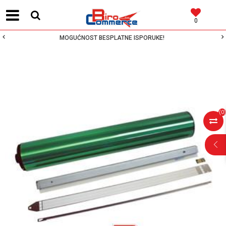
0
MOGUĆNOST BESPLATNE ISPORUKE!
(
0
)