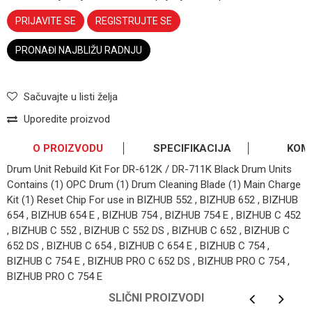
PRIJAVITE SE
REGISTRUJTE SE
PRONAĐI NAJBLIŽU RADNJU
Sačuvajte u listi želja
Uporedite proizvod
O PROIZVODU
SPECIFIKACIJA
KOM
Drum Unit Rebuild Kit For DR-612K / DR-711K Black Drum Units
Contains (1) OPC Drum (1) Drum Cleaning Blade (1) Main Charge
Kit (1) Reset Chip For use in BIZHUB 552 , BIZHUB 652 , BIZHUB
654 , BIZHUB 654 E , BIZHUB 754 , BIZHUB 754 E , BIZHUB C 452
, BIZHUB C 552 , BIZHUB C 552 DS , BIZHUB C 652 , BIZHUB C
652 DS , BIZHUB C 654 , BIZHUB C 654 E , BIZHUB C 754 ,
BIZHUB C 754 E , BIZHUB PRO C 652 DS , BIZHUB PRO C 754 ,
BIZHUB PRO C 754 E
OSTAVI KOMENTAR
Kategorija
OPC-kit
SLIČNI PROIZVODI