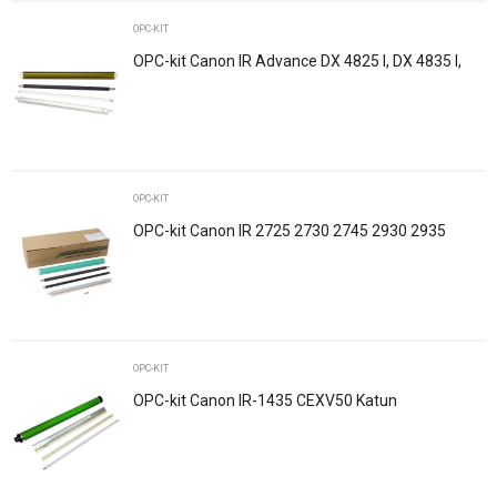
Ime/Nadimak
Osnovno pakovanje
1
OPC-KIT
OPC-kit Canon IR Advance DX 4825 I, DX 4835 I,
IR DX 4845 I C-EXV62 Katun
Email
Poruka
OPC-KIT
OPC-kit Canon IR 2725 2730 2745 2930 2935
2945 C-EXV63
POŠALJI
OPC-KIT
OPC-kit Canon IR-1435 CEXV50 Katun
Trenutno nema komentara