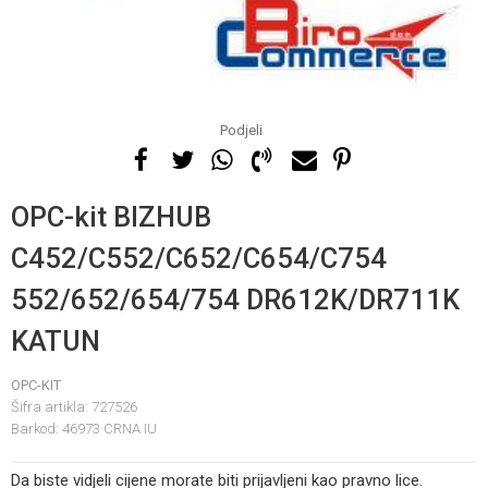
Podjeli
OPC-kit BIZHUB
C452/C552/C652/C654/C754
552/652/654/754 DR612K/DR711K
KATUN
OPC-KIT
Šifra artikla:
727526
Barkod:
46973 CRNA IU
Da biste vidjeli cijene morate biti prijavljeni kao pravno lice.