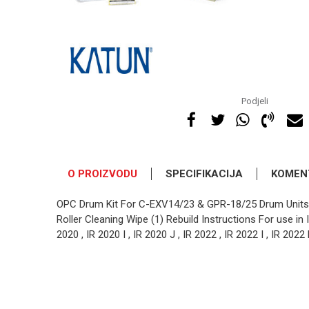
Podjeli
O PROIZVODU
SPECIFIKACIJA
KOMEN
OPC Drum Kit For C-EXV14/23 & GPR-18/25 Drum Units 
Roller Cleaning Wipe (1) Rebuild Instructions For use in IR
2020 , IR 2020 I , IR 2020 J , IR 2022 , IR 2022 I , IR 2022 
OSTAVI KOMENTAR
Kategorija
Ime/Nadimak
Brend
Osnovno pakovanje