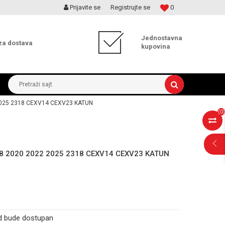
Prijavite se
Registrujte se
0
MOGUĆNOST ISPORUKE ZA 24H!
Jednostavna
za dostava
kupovina
Pretraži sajt
 2025 2318 CEXV14 CEXV23 KATUN
(
0
)
18 2020 2022 2025 2318 CEXV14 CEXV23 KATUN
d bude dostupan