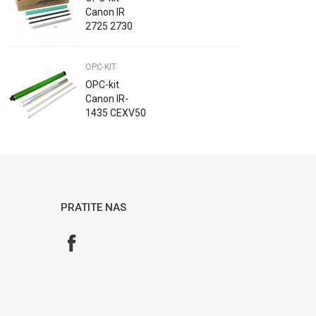
Canon IR
2725 2730
2745 2930
2935 2945 C-
OPC-KIT
EXV63
OPC-kit
Canon IR-
1435 CEXV50
Katun
PRATITE NAS