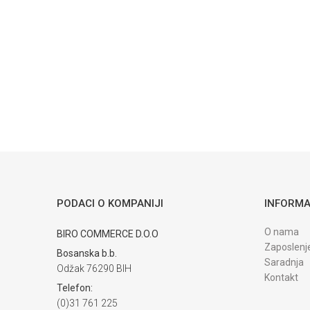
Poruka
POŠALJI
Trenutno nema komentara
PODACI O KOMPANIJI
INFORMA
O nama
BIRO COMMERCE D.O.O
Zaposlenj
Bosanska b.b.
Saradnja
Odžak 76290 BIH
Kontakt
Telefon:
(0)31 761 225