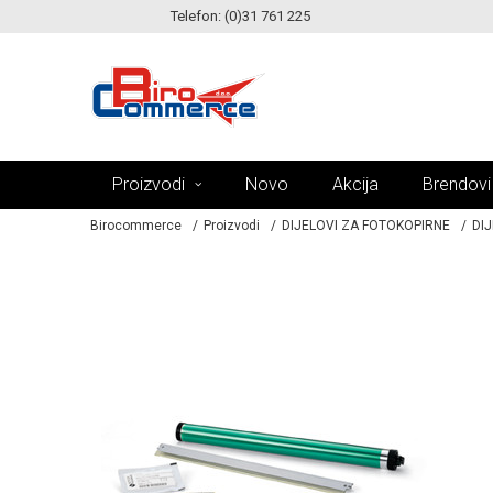
Telefon: (0)31 761 225
KE!
MOGUĆNOST ISPORUKE ZA 24H!
Proizvodi
Novo
Akcija
Brendovi
Birocommerce
Proizvodi
DIJELOVI ZA FOTOKOPIRNE
DIJ