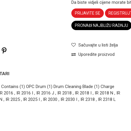
Da biste vidjeli cijene morate bit
PRIJAVITE SE
REGISTRUJ
PRONAĐI NAJBLIŽU RADNJU
Sačuvajte u listi želja
Uporedite proizvod
TARI
Contains (1) OPC Drum (1) Drum Cleaning Blade (1) Charge
OPC-KIT
 2016 , IR 2016 I , IR 2016 J , IR 2018 , IR 2018 I , IR 2018 N , IR
OPC-kit
N , IR 2025 , IR 2025 I , IR 2030 , IR 2030 I , IR 2318 , IR 2318 L
Konica
MInolta
OPC-kit
Bizhub 308e
Email
368e 458e
KATUN
OPC-KIT
558e 658e
DR313 DR314
1
OPC-kit