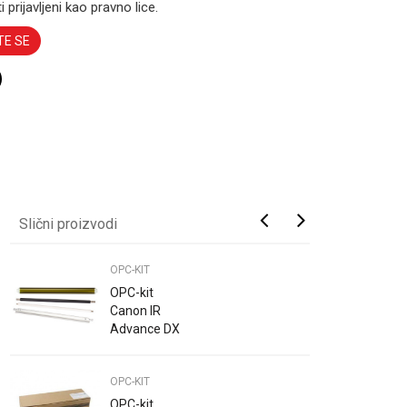
i prijavljeni kao pravno lice.
TE SE
Slični proizvodi
OPC-KIT
OPC-kit
Canon IR
Advance DX
4825 I, DX
4835 I, IR DX
OPC-KIT
4845 I C-
EXV62 Katun
OPC-kit