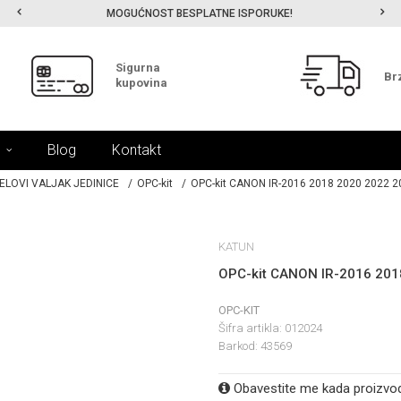
MOGUĆNOST BESPLATNE ISPORUKE!
Sigurna
Br
kupovina
Blog
Kontakt
ELOVI VALJAK JEDINICE
OPC-kit
OPC-kit CANON IR-2016 2018 2020 2022
KATUN
OPC-kit CANON IR-2016 20
OPC-KIT
Šifra artikla:
012024
Barkod:
43569
Obavestite me kada proizvo