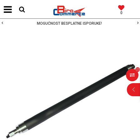
0
MOGUĆNOST BESPLATNE ISPORUKE!
(
0
)