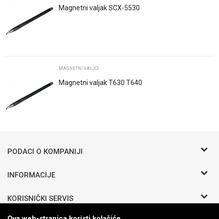
Magnetni valjak SCX-5530
POŠALJI
MAGNETNI VALJCI
Magnetni valjak T630 T640
Trenutno nema komentara
PODACI O KOMPANIJI
BIRO COMMERCE D.O.O
INFORMACIJE
O nama
Bosanska b.b.
KORISNIČKI SERVIS
Zaposlenje
Odžak 76290 BIH
Saradnja
Uslovi korišćenja i prodaje
Ova web-stranica koristi kolačiće