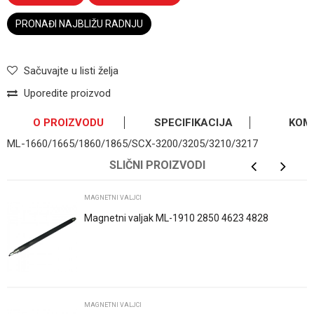
PRONAĐI NAJBLIŽU RADNJU
Sačuvajte u listi želja
Uporedite proizvod
O PROIZVODU
SPECIFIKACIJA
KOM
ML-1660/1665/1860/1865/SCX-3200/3205/3210/3217
OSTAVI KOMENTAR
Kategorija
Magnetni valjci
SLIČNI PROIZVODI
Ime/Nadimak
Osnovno pakovanje
1
MAGNETNI VALJCI
Magnetni valjak ML-1910 2850 4623 4828
Email
Poruka
MAGNETNI VALJCI