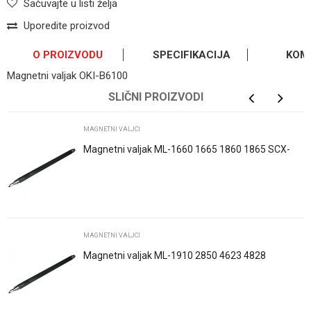
Sačuvajte u listi želja
Uporedite proizvod
O PROIZVODU
SPECIFIKACIJA
KOM
Magnetni valjak OKI-B6100
OSTAVI KOMENTAR
Kategorija
Magnetni valjci
SLIČNI PROIZVODI
Ime/Nadimak
Osnovno pakovanje
0
MAGNETNI VALJCI
Magnetni valjak ML-1660 1665 1860 1865 SCX-
3200 3205 3210 3217
Email
Poruka
MAGNETNI VALJCI
Magnetni valjak ML-1910 2850 4623 4828