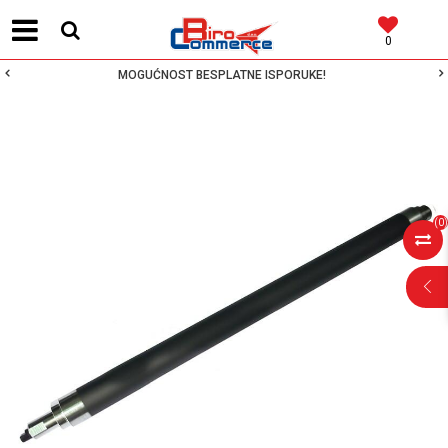
0
MOGUĆNOST BESPLATNE ISPORUKE!
(
0
)