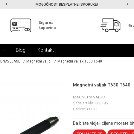
MOGUĆNOST BESPLATNE ISPORUKE!
Sigurna
Br
kupovina
Blog
Kontakt
 OBNAVLJANE
Magnetni valjci
Magnetni valjak T630 T640
Magnetni valjak T630 T640
MAGNETNI VALJCI
Šifra artikla:
503195
Barkod:
60011
Da biste vidjeli cijene morate bit