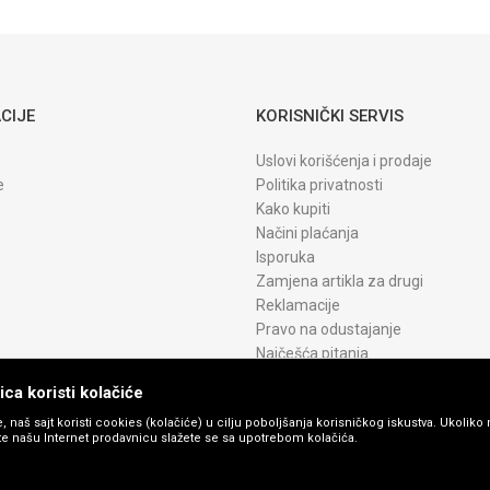
CIJE
KORISNIČKI SERVIS
Uslovi korišćenja i prodaje
e
Politika privatnosti
Kako kupiti
Načini plaćanja
Isporuka
Zamjena artikla za drugi
Reklamacije
Pravo na odustajanje
Najčešća pitanja
ca koristi kolačiće
, naš sajt koristi cookies (kolačiće) u cilju poboljšanja korisničkog iskustva. Ukoliko 
ite našu Internet prodavnicu slažete se sa upotrebom kolačića.