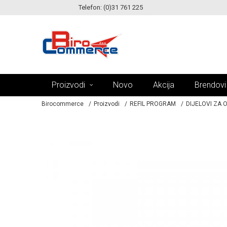
Telefon: (0)31 761 225
KE!
MOGUĆNOST ISPORUKE ZA 24H!
Proizvodi
Novo
Akcija
Brendovi
Birocommerce
Proizvodi
REFIL PROGRAM
DIJELOVI ZA