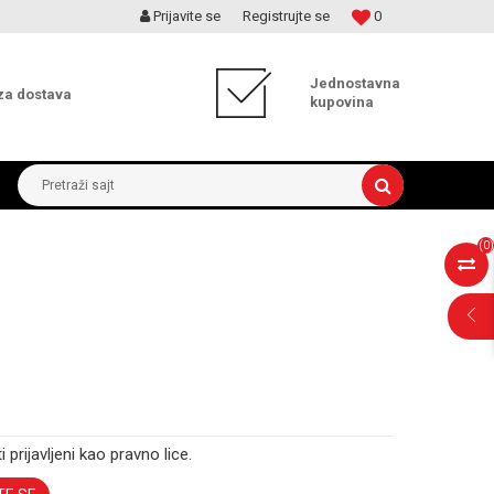
Prijavite se
Registrujte se
0
MOGUĆNOST ISPORUKE ZA 24H!
Jednostavna
za dostava
kupovina
Pretraži sajt
(
0
)
i prijavljeni kao pravno lice.