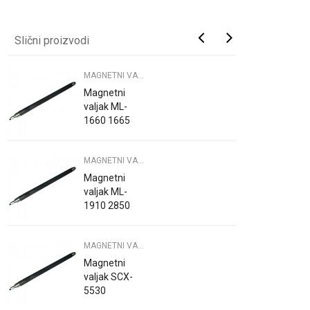
Slični proizvodi
MAGNETNI VALJCI
Magnetni
valjak ML-
1660 1665
1860 1865
SCX-3200
MAGNETNI VALJCI
3205 3210
3217
Magnetni
valjak ML-
1910 2850
4623 4828
MAGNETNI VALJCI
Magnetni
valjak SCX-
5530