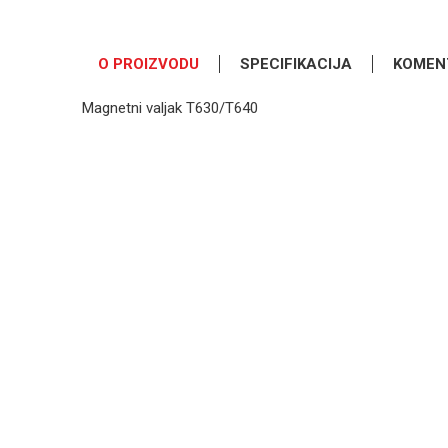
O PROIZVODU
SPECIFIKACIJA
KOMEN
Magnetni valjak T630/T640
OSTAVI KOMENTAR
Kategorija
Ime/Nadimak
Osnovno pakovanje
Poruka
POŠALJI