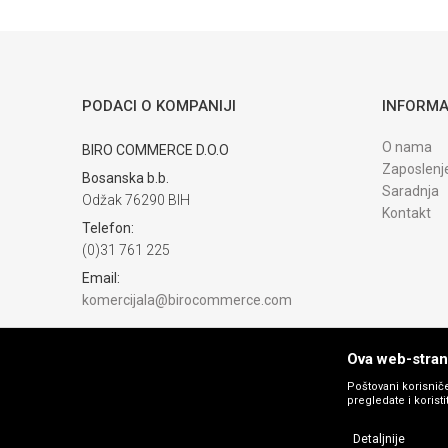
Trenutno nema komentara
PODACI O KOMPANIJI
INFORMA
O nama
BIRO COMMERCE D.O.O
Zaposlenj
Bosanska b.b.
Saradnja
Odžak 76290 BIH
Kontakt
Telefon:
(0)31 761 225
Email:
komercijala@birocommerce.com
Račun
UNICREDIT BANKA 3383302200076404
Ova web-strani
PIB:
Poštovani korisniče
pregledate i korist
254040500002
Matični broj:
Detaljnije