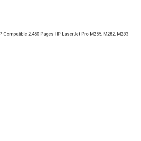
P Compatible 2,450 Pages HP LaserJet Pro M255, M282, M283
WB TONERI ZA PRINTERE
Toner HP-
M552 M553
Email
MFP M577
CF360X(508X)
CANON 040H
WB TONERI ZA PRINTERE
WB BLACK
Toner HP Pro
4002 4102
W1490 WB
WB TONERI ZA PRINTERE
Toner CANON
LBP646Cdw
LBP647
MF662 MF663