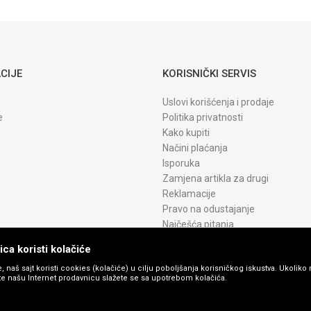
CRG 075H
YELLOW WB
CIJE
KORISNIČKI SERVIS
Uslovi korišćenja i prodaje
e
Politika privatnosti
Kako kupiti
Načini plaćanja
Isporuka
Zamjena artikla za drugi
Reklamacije
Pravo na odustajanje
Najčešća pitanja
ca koristi kolačiće
, naš sajt koristi cookies (kolačiće) u cilju poboljšanja korisničkog iskustva. Ukoliko 
ite našu Internet prodavnicu slažete se sa upotrebom kolačića.