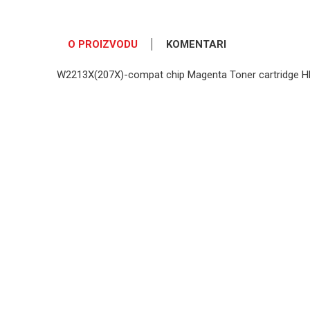
O PROIZVODU
KOMENTARI
W2213X(207X)-compat chip Magenta Toner cartridge H
OSTAVI KOMENTAR
Ime/Nadimak
Poruka
POŠALJI