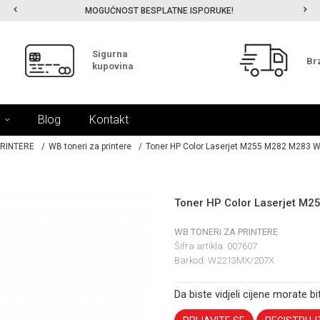
MOGUĆNOST BESPLATNE ISPORUKE!
Sigurna
Br
kupovina
Blog
Kontakt
PRINTERE
WB toneri za printere
Toner HP Color Laserjet M255 M282 M283
Toner HP Color Laserjet 
WB TONERI ZA PRINTERE
Šifra artikla:
007607
Barkod:
W2213MX/207X
Da biste vidjeli cijene morate bit