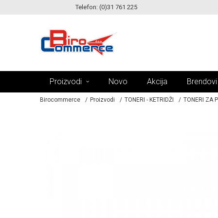
Telefon: (0)31 761 225
KE!
MOGUĆNOST ISPORUKE ZA 24H!
Proizvodi
Novo
Akcija
Brendovi
Birocommerce
Proizvodi
TONERI - KETRIDŽI
TONERI ZA 