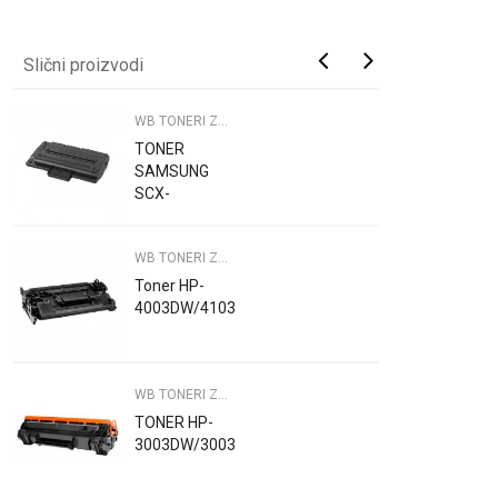
Slični proizvodi
WB TONERI ZA PRINTERE
TONER
SAMSUNG
SCX-
4300/WB
WB TONERI ZA PRINTERE
Toner HP-
4003DW/4103DW/WB
WB TONERI ZA PRINTERE
TONER HP-
3003DW/3003DN/3103/WB