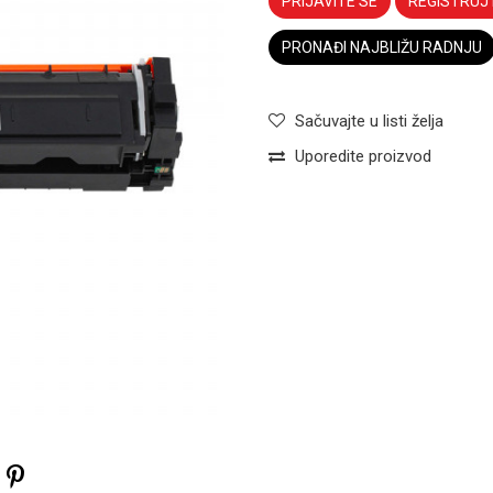
PRIJAVITE SE
REGISTRUJ
PRONAĐI NAJBLIŽU RADNJU
Sačuvajte u listi želja
Uporedite proizvod