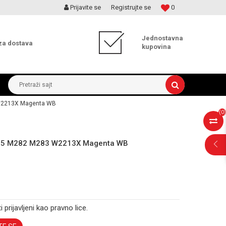
Prijavite se
Registrujte se
0
MOGUĆNOST ISPORUKE ZA 24H!
Jednostavna
za dostava
kupovina
Pretraži sajt
 W2213X Magenta WB
(
0
)
M255 M282 M283 W2213X Magenta WB
i prijavljeni kao pravno lice.