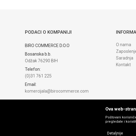
Trenutno nema komentara
PODACI O KOMPANIJI
INFORMA
O nama
BIRO COMMERCE D.O.O
Zaposlenj
Bosanska b.b.
Saradnja
Odžak 76290 BIH
Kontakt
Telefon:
(0)31 761 225
Email:
komercijala@birocommerce.com
Račun
UNICREDIT BANKA 3383302200076404
Ova web-strani
PIB:
Poštovani korisniče
pregledate i korist
254040500002
Matični broj:
Detaljnije