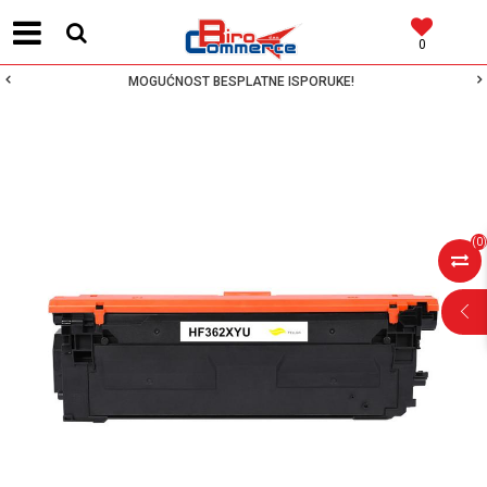
0
MOGUĆNOST BESPLATNE ISPORUKE!
(
0
)