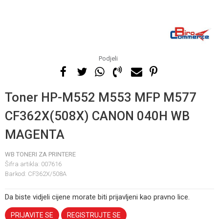
Podjeli
Toner HP-M552 M553 MFP M577
CF362X(508X) CANON 040H WB
MAGENTA
WB TONERI ZA PRINTERE
Šifra artikla:
007616
Barkod:
CF362X/508A
Da biste vidjeli cijene morate biti prijavljeni kao pravno lice.
PRIJAVITE SE
REGISTRUJTE SE