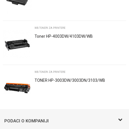
Poruka
WB TONERI ZA PRINTERE
Toner HP-4003DW/4103DW/WB
POŠALJI
WB TONERI ZA PRINTERE
TONER HP-3003DW/3003DN/3103/WB
Trenutno nema komentara
PODACI O KOMPANIJI