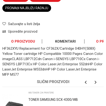
PRONAĐI NAJBLIŽU RADNJU
Sačuvajte u listi želja
Uporedite proizvod
O PROIZVODU
KOMENTARI
O PR
HF362XYU Replacement for CF362X/Cartridge 040HY(508X)
Yellow Toner cartridge HP Compatible 10000 Pages Canon Color
imageCLASS LBP712Cdn Canon i-SENSYS LBP710Cx Canon i-
SENSYS LBP713Cx HP Color LaserJet Enterprise 552dnHP Color
LaserJet Enterprise M553dnHP HP Color LaserJet Enterprise
MFP M577
OSTAVI KOMENTAR
SLIČNI PROIZVODI
Ime/Nadimak
WB TONERI ZA PRINTERE
TONER SAMSUNG SCX-4300/WB
Email