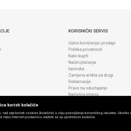
CRG 075H
YELLOW WB
CIJE
KORISNIČKI SERVIS
Uslovi korišćenja i prodaje
e
Politika privatnosti
Kako kupiti
Načini plaćanja
Isporuka
Zamjena artikla za drugi
Reklamacije
Pravo na odustajanje
Najčešća pitanja
ca koristi kolačiće
, naš sajt koristi cookies (kolačiće) u cilju poboljšanja korisničkog iskustva. Ukoliko 
ite našu Internet prodavnicu slažete se sa upotrebom kolačića.