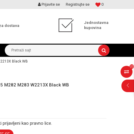
Prijavite se
Registrujte se
0
MOGUĆNOST ISPORUKE ZA 24H!
Jednostavna
za dostava
kupovina
Pretraži sajt
W2213X Black WB
(
0
)
255 M282 M283 W2213X Black WB
i prijavljeni kao pravno lice.