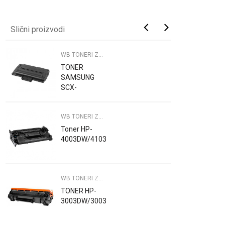
Slični proizvodi
WB TONERI ZA PRINTERE
TONER
SAMSUNG
SCX-
4300/WB
WB TONERI ZA PRINTERE
Toner HP-
4003DW/4103DW/WB
WB TONERI ZA PRINTERE
TONER HP-
3003DW/3003DN/3103/WB