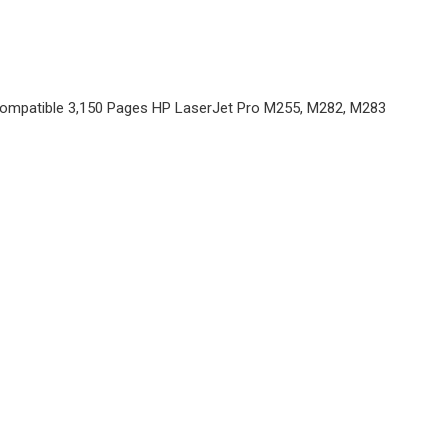
ompatible 3,150 Pages HP LaserJet Pro M255, M282, M283
WB TONERI ZA PRINTERE
Toner HP-
M552 M553
Email
MFP M577
CF360X(508X)
CANON 040H
WB TONERI ZA PRINTERE
WB BLACK
Toner HP Pro
4002 4102
W1490 WB
WB TONERI ZA PRINTERE
Toner CANON
LBP646Cdw
LBP647
MF662 MF663