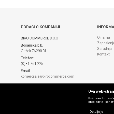
Trenutno nema komentara
PODACI O KOMPANIJI
INFORMA
O nama
BIRO COMMERCE D.O.O
Zaposlenj
Bosanska b.b.
Saradnja
Odžak 76290 BIH
Kontakt
Telefon:
(0)31 761 225
Email:
komercijala@birocommerce.com
Račun
UNICREDIT BANKA 3383302200076404
Ova web-strani
PIB:
Poštovani korisniče
pregledate i korist
254040500002
Matični broj:
Detaljnije