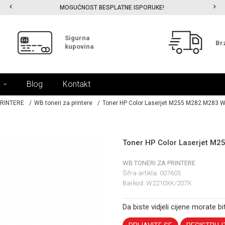
MOGUĆNOST BESPLATNE ISPORUKE!
Sigurna
Br
kupovina
Blog
Kontakt
PRINTERE
WB toneri za printere
Toner HP Color Laserjet M255 M282 M283 
Toner HP Color Laserjet M
WB TONERI ZA PRINTERE
Šifra artikla:
007605
Barkod:
W2210XK/207X
Da biste vidjeli cijene morate bit