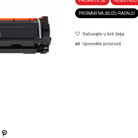
PRIJAVITE SE
REGISTRUJ
PRONAĐI NAJBLIŽU RADNJU
Sačuvajte u listi želja
Uporedite proizvod