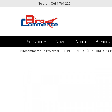
Telefon: (0)31 761 225
KE!
MOGUĆNOST ISPORUKE ZA 24H!
Proizvodi
Novo
Akcija
Brendovi
Birocommerce
Proizvodi
TONERI - KETRIDŽI
TONERI ZA 