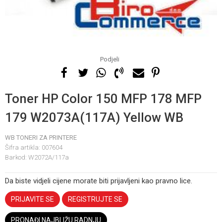
Podjeli
Toner HP Color 150 MFP 178 MFP
179 W2073A(117A) Yellow WB
WB TONERI ZA PRINTERE
Šifra artikla:
007604
Barkod:
W2072A/117a
Da biste vidjeli cijene morate biti prijavljeni kao pravno lice.
PRIJAVITE SE
REGISTRUJTE SE
PRONAĐI NAJBLIŽU RADNJU