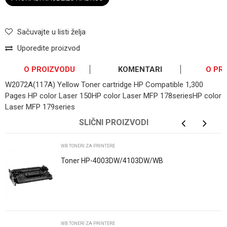
Sačuvajte u listi želja
Uporedite proizvod
O PROIZVODU
KOMENTARI
O PR
W2072A(117A) Yellow Toner cartridge HP Compatible 1,300
Pages HP color Laser 150HP color Laser MFP 178seriesHP color
Laser MFP 179series
OSTAVI KOMENTAR
SLIČNI PROIZVODI
Ime/Nadimak
WB TONERI ZA PRINTERE
Toner HP-4003DW/4103DW/WB
Email
Poruka
WB TONERI ZA PRINTERE