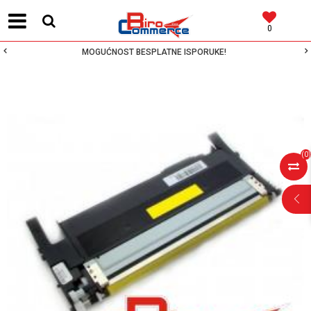
0
MOGUĆNOST BESPLATNE ISPORUKE!
(
0
)