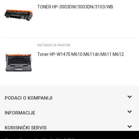
TONER HP-3003DW/3003DN/3103/WB
POŠALJI
WB TONERI ZA PRINTERE
Toner HP-W1470 M610 M611dn M611 M612
M612 M634 M635 M636 WB
Trenutno nema komentara
PODACI O KOMPANIJI
BIRO COMMERCE D.O.O
INFORMACIJE
O nama
Bosanska b.b.
KORISNIČKI SERVIS
Zaposlenje
Odžak 76290 BIH
Saradnja