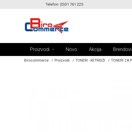
Telefon: (0)31 761 225
KE!
MOGUĆNOST ISPORUKE ZA 24H!
Proizvodi
Novo
Akcija
Brendovi
Birocommerce
Proizvodi
TONERI - KETRIDŽI
TONERI ZA 