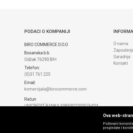
Trenutno nema komentara
PODACI O KOMPANIJI
INFORMA
O nama
BIRO COMMERCE D.O.O
Zaposlenj
Bosanska b.b.
Saradnja
Odžak 76290 BIH
Kontakt
Telefon:
(0)31 761 225
Email:
komercijala@birocommerce.com
Račun
UNICREDIT BANKA 3383302200076404
PIB:
Ova web-strani
254040500002
Poštovani korisniče
pregledate i korist
Matični broj: