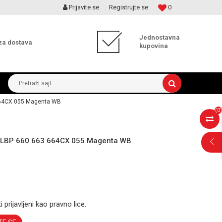
Prijavite se
Registrujte se
0
MOGUĆNOST ISPORUKE ZA 24H!
Jednostavna
za dostava
kupovina
Pretraži sajt
664CX 055 Magenta WB
(
0
)
 LBP 660 663 664CX 055 Magenta WB
i prijavljeni kao pravno lice.