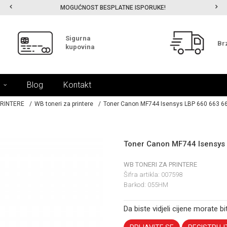
MOGUĆNOST BESPLATNE ISPORUKE!
Sigurna
Br
kupovina
Blog
Kontakt
PRINTERE
WB toneri za printere
Toner Canon MF744 Isensys LBP 660 663 
Toner Canon MF744 Isensys
WB TONERI ZA PRINTERE
Šifra artikla:
007598
Barkod:
055HM
Da biste vidjeli cijene morate bit