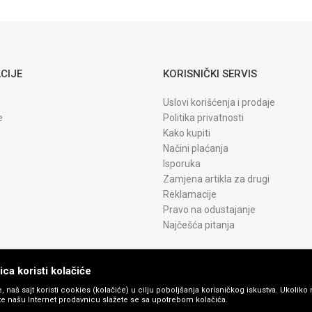
CRG 075H
CYAN WB
CIJE
KORISNIČKI SERVIS
Uslovi korišćenja i prodaje
e
Politika privatnosti
Kako kupiti
Načini plaćanja
Isporuka
Zamjena artikla za drugi
Reklamacije
Pravo na odustajanje
Najčešća pitanja
ca koristi kolačiće
, naš sajt koristi cookies (kolačiće) u cilju poboljšanja korisničkog iskustva. Ukoliko 
ite našu Internet prodavnicu slažete se sa upotrebom kolačića.