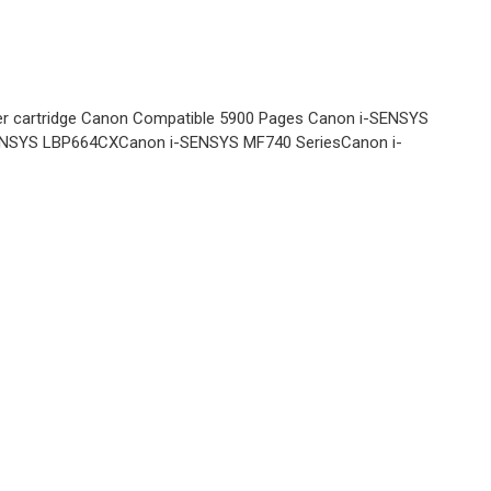
r cartridge Canon Compatible 5900 Pages Canon i-SENSYS
WB TONERI ZA PRINTERE
NSYS LBP664CXCanon i-SENSYS MF740 SeriesCanon i-
Toner HP Pro
4002 4102
W1490 WB
Email
WB TONERI ZA PRINTERE
Toner CANON
LBP646Cdw
LBP647
MF662 MF663
CRG 075H
WB TONERI ZA PRINTERE
YELLOW WB
Toner CANON
LBP646Cdw
LBP647
MF662 MF663