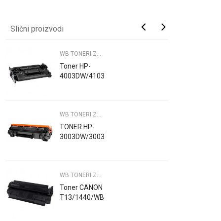
Slični proizvodi
WB TONERI ZA PRINTERE
Toner HP-
4003DW/4103DW/WB
WB TONERI ZA PRINTERE
TONER HP-
3003DW/3003DN/3103/WB
WB TONERI ZA PRINTERE
Toner CANON
T13/1440/WB