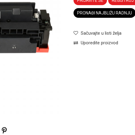
PRIJAVITE SE
REGISTRUJ
PRONAĐI NAJBLIŽU RADNJU
Sačuvajte u listi želja
Uporedite proizvod