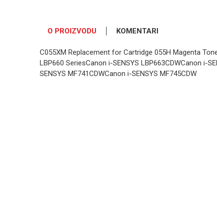
O PROIZVODU
KOMENTARI
C055XM Replacement for Cartridge 055H Magenta Tone
LBP660 SeriesCanon i-SENSYS LBP663CDWCanon i-SE
SENSYS MF741CDWCanon i-SENSYS MF745CDW
OSTAVI KOMENTAR
Ime/Nadimak
Poruka
POŠALJI