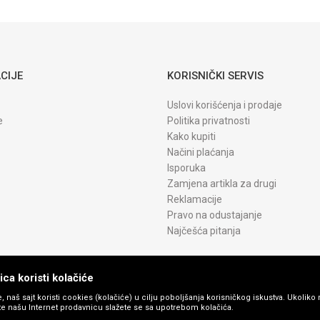
CRG 075H
YELLOW WB
CIJE
KORISNIČKI SERVIS
Uslovi korišćenja i prodaje
e
Politika privatnosti
Kako kupiti
Načini plaćanja
Isporuka
Zamjena artikla za drugi
Reklamacije
Pravo na odustajanje
Najčešća pitanja
ca koristi kolačiće
, naš sajt koristi cookies (kolačiće) u cilju poboljšanja korisničkog iskustva. Ukoliko 
ite našu Internet prodavnicu slažete se sa upotrebom kolačića.