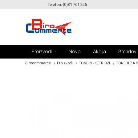
Telefon: (0)31 761 225
KE!
MOGUĆNOST ISPORUKE ZA 24H!
Proizvodi
Novo
Akcija
Brendovi
Birocommerce
Proizvodi
TONERI - KETRIDŽI
TONERI ZA 