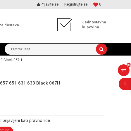
Prijavite se
Registrujte se
0
MOGUĆNOST ISPORUKE ZA 24H!
Jednostavna
za dostava
kupovina
Pretraži sajt
33 Black 067H
(
0
)
 657 651 631 633 Black 067H
i prijavljeni kao pravno lice.