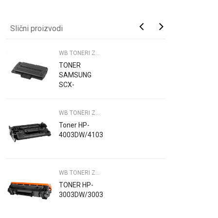
Slični proizvodi
WB TONERI ZA PRINTERE
TONER
SAMSUNG
SCX-
4300/WB
WB TONERI ZA PRINTERE
Toner HP-
4003DW/4103DW/WB
WB TONERI ZA PRINTERE
TONER HP-
3003DW/3003DN/3103/WB