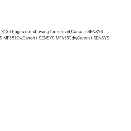
e 3130 Pages not showing toner level Canon i-SENSYS
WB TONERI ZA PRINTERE
S MF651CwCanon i-SENSYS MF655CdwCanon i-SENSYS
Toner HP-
M552 M553
MFP M577
CF360X(508X)
Email
CANON 040H
WB TONERI ZA PRINTERE
WB BLACK
Toner HP Pro
4002 4102
W1490 WB
WB TONERI ZA PRINTERE
Toner CANON
LBP646Cdw
LBP647
MF662 MF663