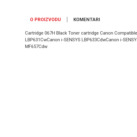
O PROIZVODU
KOMENTARI
Cartridge 067H Black Toner cartridge Canon Compatibl
LBP631CwCanon i-SENSYS LBP633CdwCanon i-SENSY
MF657Cdw
OSTAVI KOMENTAR
Ime/Nadimak
Poruka
POŠALJI