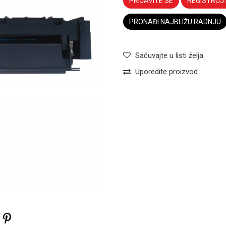
PRIJAVITE SE
REGISTRUJ
PRONAĐI NAJBLIŽU RADNJU
Sačuvajte u listi želja
Uporedite proizvod