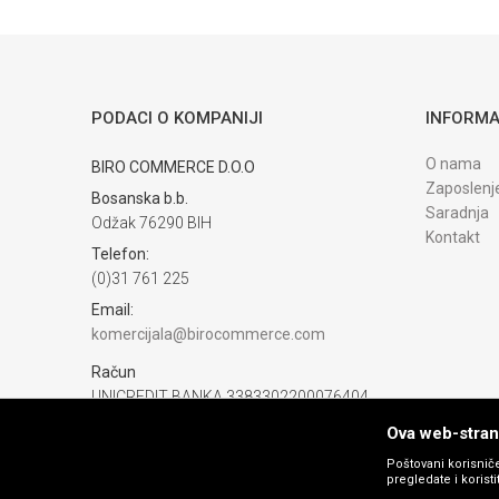
Trenutno nema komentara
PODACI O KOMPANIJI
INFORMA
O nama
BIRO COMMERCE D.O.O
Zaposlenj
Bosanska b.b.
Saradnja
Odžak 76290 BIH
Kontakt
Telefon:
(0)31 761 225
Email:
komercijala@birocommerce.com
Račun
UNICREDIT BANKA 3383302200076404
PIB:
Ova web-strani
254040500002
Poštovani korisniče
pregledate i korist
Matični broj: