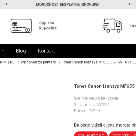
MOGUĆNOST BESPLATNE ISPORUKE!
Sigurna
Br
kupovina
Blog
Kontakt
PRINTERE
WB toneri za printere
Toner Canon Isensys MF655 657 651 631 6
Toner Canon Isensys MF655
WB TONERI ZA PRINTERE
Šifra artikla:
007575
Barkod:
067HK
Da biste vidjeli cijene morate bit